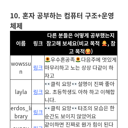
⠀
10. 혼자 공부하는 컴퓨터 구조+운영
체제
다른 분들은 어떻게 공부했는지
이름
링크
참고해 보세요(비교 목적
, 참
고 목적
)
우수혼공족
다음주에 멋있게
wowssu
링크
마무리하고 노는 상상 다같이 하
n
자고
클릭 요망
설명이 진짜 좋아
layla
링크
요. 초등학생도 아하 하고 이해합
니다.
erdos_li
클릭 요망
타조의 모습은 한
링크
brary
순간도 보이지 않았어요
같이하면 진짜로 뭔가 힘이 된다