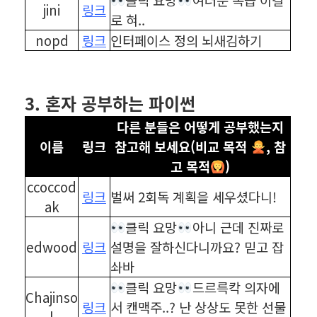
jini
링크
로 혀..
nopd
링크
인터페이스 정의 뇌새김하기
⠀
⠀
3. 혼자 공부하는 파이썬
다른 분들은 어떻게 공부했는지
이름
링크
참고해 보세요(비교 목적
, 참
고 목적
)
ccoccod
링크
벌써 2회독 계획을 세우셨다니!
ak
클릭 요망
아니 근데 진짜로
edwood
링크
설명을 잘하신다니까요? 믿고 잡
솨바
클릭 요망
드르륵칵 의자에
Chajinso
링크
서 캔맥주..? 난 상상도 못한 선물
l