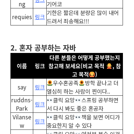
ng
기어코
기한은 짧은데 분량은 많이 내어
requies
링크
드려서 죄송해요!!!
⠀
⠀
2. 혼자 공부하는 자바
다른 분들은 어떻게 공부했는지
이름
링크
참고해 보세요(비교 목적
, 참
고 목적
)
우수혼공족
방학 끝나고 더
say
링크
열심히 하는 사람이 찐이다..
ruddns-
클릭 요망
스프링 공부하면
링크
Park
서 다시 봐도 좋은 혼공자
Vilanse
클릭 요망
책을 보면 어디가
링크
w
중요한지 알 수 있다
클릭 요망
여러분 복습 이걸