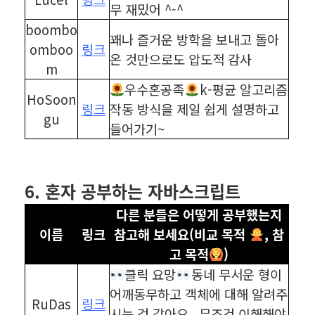
무 재밌어 ^-^
boombo
꽤나 즐거운 방학을 보내고 돌아
omboo
링크
온 것만으로도 압도적 감사
m
우수혼공족
k-평균 알고리즘
HoSoon
링크
작동 방식을 제일 쉽게 설명하고
gu
들어가기~
⠀
⠀
6. 혼자 공부하는 자바스크립트
다른 분들은 어떻게 공부했는지
이름
링크
참고해 보세요(비교 목적
, 참
고 목적
)
클릭 요망
동네 무서운 형이
어깨동무하고 객체에 대해 알려주
RuDas
링크
시는 것 같아요.. 무조건 이해해야