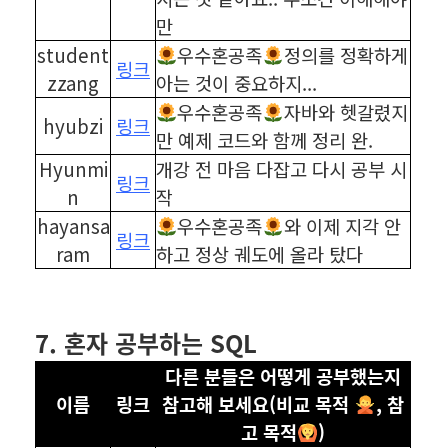
만
student
우수혼공족
정의를 정확하게
링크
zzang
아는 것이 중요하지...
우수혼공족
자바와 헷갈렸지
hyubzi
링크
만 예제 코드와 함께 정리 완.
Hyunmi
개강 전 마음 다잡고 다시 공부 시
링크
n
작
hayansa
우수혼공족
와 이제 지각 안
링크
ram
하고 정상 궤도에 올라 탔다
⠀
⠀
7. 혼자 공부하는 SQL
다른 분들은 어떻게 공부했는지
이름
링크
참고해 보세요(비교 목적
, 참
고 목적
)