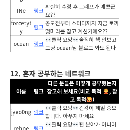
확실히 수정 후 그래프가 예쁘군
INe
링크
요??
forcetyt
공모전부터 스터디까지 지금 토끼
링크
y
몇마리를 잡고 계신거예요??
클릭 요망
솔직히 책 안보고
ocean
링크
그냥 ocean님 블로그 봐도 된다
⠀
⠀
12. 혼자 공부하는 네트워크
다른 분들은 어떻게 공부했는지
이름
링크
참고해 보세요(비교 목적
, 참
고 목적
)
클릭 요망
건강이 제일 중요
jyeo0ng
링크
합니다. 아푸지 마세요
클릭 요망
웹 분야가 아니어
rehpe
링크