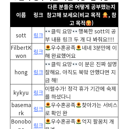
다른 분들은 어떻게 공부했는지
이름
링크
참고해 보세요(비교 목적
, 참
고 목적
)
클릭 요망
행복한 sott의 공
sott
링크
부 내용 링크 두 개 다 봐줘요!!!!
FilbertK
우수혼공족
네네 3분만에 이
링크
won
해 완료했어요
클릭 요망
이 분은 진짜 설명
hong
링크
잘해요. 아직도 북맠 안했다면 지
금 해!
이럴수가! 정각 휴가 기간에 숙제
kykyu
링크
를 하셨다니
basema
우수혼공족
찾아가는 서비스
링크
rk
로 확인 완
Bonobo
우수혼공족
억지 팔꿈치 개
링크