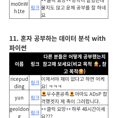
mo0nW
링크
울지도 않고 운체 공부를 잘 하네
h1te
요
⠀
⠀
11. 혼자 공부하는 데이터 분석 with
파이썬
다른 분들은 어떻게 공부했는지
이름
링크
참고해 보세요(비교 목적
, 참
고 목적
)
ricepud
이제서야 재미 없다고 하면 어케
링크
ding
요! ㅋㅋㅋ
우수혼공족
아마도 ADsP 합
yun
링크
격했겟지 제 촉이 그러합니다.
geoldon
클릭 요망
하루 48시간이세
링크
g
요???