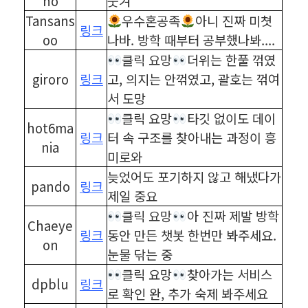
no
웃겨
Tansans
우수혼공족
아니 진짜 미쳣
링크
oo
나바. 방학 때부터 공부했나봐....
클릭 요망
더위는 한풀 꺾였
giroro
링크
고, 의지는 안꺾였고, 괄호는 꺾여
서 도망
클릭 요망
타깃 없이도 데이
hot6ma
링크
터 속 구조를 찾아내는 과정이 흥
nia
미로와
늦었어도 포기하지 않고 해냈다가
pando
링크
제일 중요
클릭 요망
아 진짜 제발 방학
Chaeye
링크
동안 만든 챗봇 한번만 봐주세요.
on
눈물 닦는 중
클릭 요망
찾아가는 서비스
dpblu
링크
로 확인 완, 추가 숙제 봐주세요