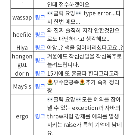
인데 접수하겟어요
클릭 요망
type error...다
wassap
링크
시 한번 메모...
와 진짜 솔직히 지각 안한것만으
heefile
링크
로도 대단하다고 생각해요..
Hiya
링크
아앙..? 책을 잃어버리셨다고요..?
hongon
겨울에도 작심삼일을 작심육주로
링크
g01
늘려드립니다.
dorin
링크
15기에 또 혼공파 한다고라고라
우수혼공족
추가 숙제 정리
MaySis
링크
짱
클릭 요망
모든 예외를 잡아
낼 수 있는 exception과 자바의
ergo
링크
throw처럼 강제를 예외를 발생
시키는 raise가 특히 기억에 남네
요.