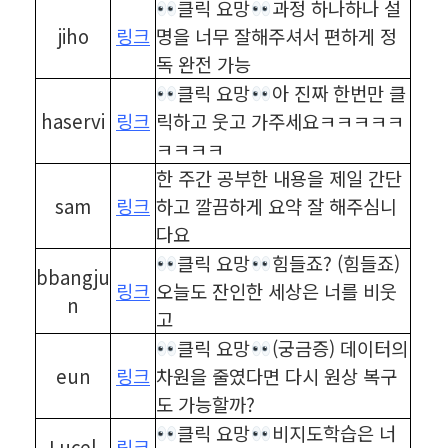
클릭 요망
과정 하나하나 설
jiho
링크
명을 너무 잘해주셔서 편하게 정
독 완전 가능
클릭 요망
아 진짜 한번만 클
haservi
링크
릭하고 웃고 가주세요ㅋㅋㅋㅋㅋ
ㅋㅋㅋㅋ
한 주간 공부한 내용을 제일 간단
sam
링크
하고 깔끔하게 요약 잘 해주심니
다요
클릭 요망
힘들죠? (힘들죠)
bbangju
링크
오늘도 잔인한 세상은 너를 비웃
n
고
클릭 요망
(궁금증) 데이터의
eun
링크
차원을 줄였다면 다시 원상 복구
도 가능할까?
클릭 요망
비지도학습은 너
Lucel
링크