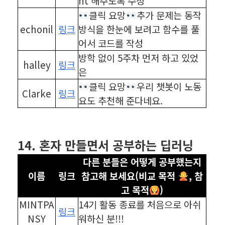
nt 해주도록 수정
클릭 요망
추가 문제는 동작
echonil
링크
방식을 한눈에 보려고 함수를 풀
어서 코드를 작성
방학 없이 5주차 먼저 하고 있었
halley
링크
은
클릭 요망
우리 챗봇이 노동
Clarke
링크
요도 추천해 준다네요.
⠀
⠀
14. 혼자 만들면서 공부하는 딥러닝
다른 분들은 어떻게 공부했는지
이름
링크
참고해 보세요(비교 목적
, 참
고 목적
)
MINTPA
14기 활동 종료를 처음으로 아쉬
링크
NSY
워하신 분!!!