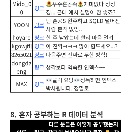
Mido_0
우수혼공족
재미없다 징징
링크
0
징... 근데 예시 설명이 참 좋죠?
난 혼공S 완주하고 SQLD 떨어진
YOON
링크
사람 본적 없엉..
hoyaro
링크
한 주 남았는데 빨리 마음 얼려
kgowjffl
링크
아 진짴ㅋㅋㅋ 많이 힘드세요...?
8265021
링크
다음주면 진짜로 무한 방학!
dongda
링크
생각보다 익숙한 인덱스~~
eng
클릭 요망
정독하면 인덱스
MAX
링크
박사됩니다. 정말로
⠀
⠀
8. 혼자 공부하는 R 데이터 분석
다른 분들은 어떻게 공부했는지