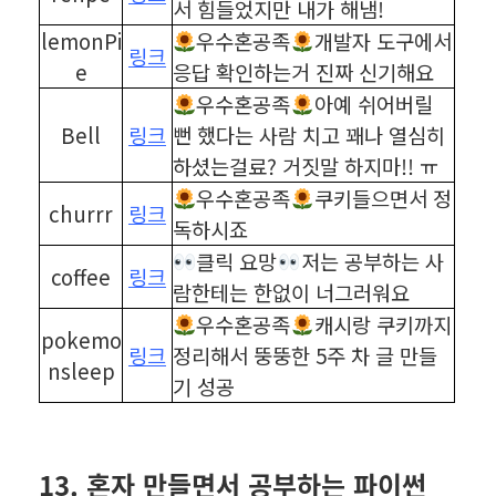
서 힘들었지만 내가 해냄!
lemonPi
우수혼공족
개발자 도구에서
링크
e
응답 확인하는거 진짜 신기해요
우수혼공족
아예 쉬어버릴
Bell
링크
뻔 했다는 사람 치고 꽤나 열심히
하셨는걸료? 거짓말 하지마!! ㅠ
우수혼공족
쿠키들으면서 정
churrr
링크
독하시죠
클릭 요망
저는 공부하는 사
coffee
링크
람한테는 한없이 너그러워요
우수혼공족
캐시랑 쿠키까지
pokemo
링크
정리해서 뚱뚱한 5주 차 글 만들
nsleep
기 성공
⠀
⠀
13. 혼자 만들면서 공부하는 파이썬