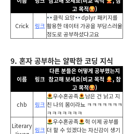
이름
링크
참고해 보세요(비교 목적
, 참
고 목적
)
클릭 요망
dplyr 패키지를
Crick
링크
활용한 데이터 가공을 부담스러울
정도로 공부하셨다고요
⠀
⠀
9. 혼자 공부하는 얄팍한 코딩 지식
다른 분들은 어떻게 공부했는지
이름
링크
참고해 보세요(비교 목적
, 참
고 목적
)
우수혼공족
남은 건 낡고 지
chb
링크
친 나의 몸이라뇨 ㅋㅋㅋㅋㅋㅋㅋ
ㅋㅋㅋㅋㅋㅋㅋ
우수혼공족
헉 이제 공부를
Literary
링크
더 할 수 있겠다는 자신감이 생기
Jiwon