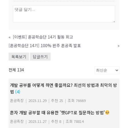
«
[이벤트] 혼공학습단 14기 활동 회고
[혼공학습단 14기] 100% 완주 혼공족 발표
»
목록보기
답글쓰기
전체 134
개발 공부를 어떻게 하면 좋을까요? 최선의 방법과 최악의 방
법
(4)
혼공족장
|
2023.11.29
|
추천 25
|
조회 76669
혼자 개발 공부할 때 유용한 '챗GPT로 질문하는 방법'
혼공족장
|
2023.11.27
|
추천 8
|
조회 78814