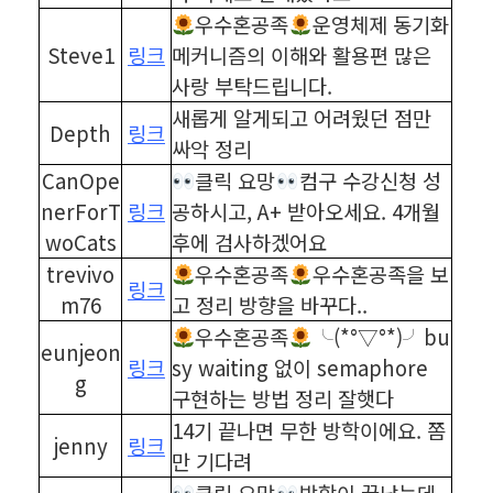
우수혼공족
운영체제 동기화
Steve1
링크
메커니즘의 이해와 활용편 많은
사랑 부탁드립니다.
새롭게 알게되고 어려웠던 점만
Depth
링크
싸악 정리
CanOpe
클릭 요망
컴구 수강신청 성
nerForT
링크
공하시고, A+ 받아오세요. 4개월
woCats
후에 검사하겠어요
trevivo
우수혼공족
우수혼공족을 보
링크
m76
고 정리 방향을 바꾸다..
우수혼공족
╰(*°▽°*)╯bu
eunjeon
링크
sy waiting 없이 semaphore
g
구현하는 방법 정리 잘햇다
14기 끝나면 무한 방학이에요. 쫌
jenny
링크
만 기다려
클릭 요망
방학이 끝났는데