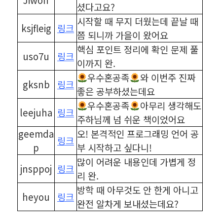
셨다고요?
시작할 때 무지 더웠는데 끝날 때
ksjfleig
링크
쯤 되니까 가을이 왔어요
핵심 포인트 정리에 확인 문제 풀
uso7u
링크
이까지 완.
우수혼공족
와 이번주 진짜
gksnb
링크
좋은 공부하셨는데요
우수혼공족
아무리 생각해도
leejuha
링크
주하님께 넘 쉬운 책이었어요
geemda
오! 본격적인 프로그래밍 언어 공
링크
p
부 시작하고 싶다니!
많이 어려운 내용인데 가볍게 정
jnsppoj
링크
리 완.
방학 때 아무것도 안 한게 아니고
heyou
링크
완전 알차게 보내셨는데요?
⠀