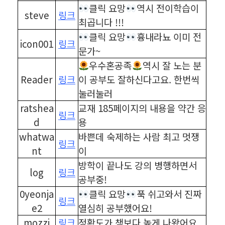
클릭 요망
역시 전이학습이
steve
링크
최곱니다 !!!
클릭 요망
흉내라뇨 이미 전
icon001
링크
문가~
우수혼공족
역시 잘 노는 분
Reader
링크
이 공부도 잘하신다고요. 한번씩
눌러눌러
ratshea
교재 185페이지의 내용을 약간 응
링크
d
용
whatwa
바쁜데 숙제하는 사람 최고 멋쟁
링크
nt
이
방학이 끝나도 강의 병행하면서
log
링크
공부중!
0yeonja
클릭 요망
푹 쉬고와서 진짜
링크
e2
열심히 공부했어요!
mozzi
링크
정확도가 책보다 높게 나왔어요.