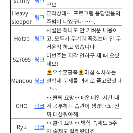
sunny
링크
구요
Heavy_
교착상태… 프로그램 응답없음의
링크
sleeper
주범이 너였구나…….
사실은 하나도 안 가벼운 내용이
Hotao
링크
고, 모두가 무거워 죽겠는데 안 무
거운척 하고 있습니다
이번주는 지각 안하구 제 때 오셨
527095
링크
네요!
우수혼공족
마침 식사하는
Mandoo
링크
철학제 문제를 과제로 풀고있엇다
구~~
클릭 요망
매일매일 시간 내
CHO
링크
서 공부하는 습관이 생겼다죠. 진
짜 대상줘야해.
클릭 요망
방학 숙제도 5주
Ryu
링크
차 숙제도 잘해왔다죠