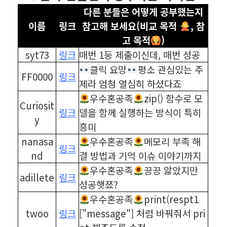
다른 분들은 어떻게 공부했는지
이름
링크
참고해 보세요(비교 목적
, 참
고 목적
)
syt73
링크
매번 1등 제출이신데, 매번 성공
클릭 요망
평소 관심있는 주
FF0000
링크
제라 엄청 열심히 하셨다죠
우수혼공족
zip() 함수로 모
Curiosit
링크
델을 함께 실행하는 방식이 특히
y
흥미
nanasa
우수혼공족
메모리 부족 해
링크
nd
결 방법과 기억 이슈 이야기까지
우수혼공족
끙끙 앓았지만
adillete
링크
성공햇쬬?
우수혼공족
print(respt1
twoo
링크
["message"] 처럼 바꿔줘서 pri