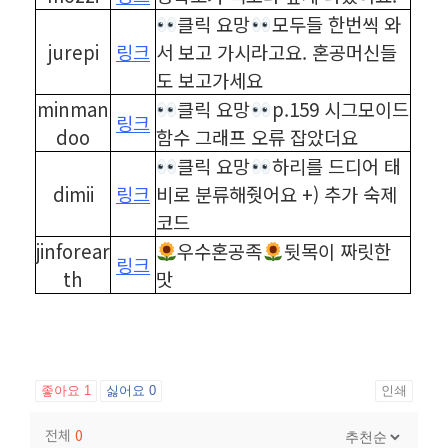
클릭 요망
모두들 한번씩 와
jurepi
링크
서 보고 가시라고요. 혼공머신들
도 보고가세요
minman
클릭 요망
p.159 시그모이드
링크
doo
함수 그래프 오류 잡았더요
클릭 요망
하리를 드디어 태
dimii
링크
비로 분류해줫어요 +) 추가 숙제
코드
jinforear
우수혼공족
뒷목이 짜릿한
링크
th
맛
좋아요
1
싫어요
0
인쇄
전체
0