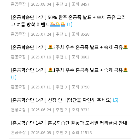
혼공족장
|
2025.08.04
|
추천 2
|
조회 8457
[혼공학습단 14기] 50% 완주 혼공족 발표 + 숙제 공유 그리
고 여름 방학 이벤트
(1)
혼공족장
|
2025.07.24
|
추천 1
|
조회 8528
[혼공학습단 14기]
2주차 우수 혼공족 발표 + 숙제 공유
혼공족장
|
2025.07.18
|
추천 1
|
조회 8803
[혼공학습단 14기]
1주차 우수 혼공족 발표 + 숙제 공유
(1)
혼공족장
|
2025.07.11
|
추천 3
|
조회 8798
[혼공학습단 14기] 선정 안내(명단을 확인해 주세요)
(5)
혼공족장
|
2025.06.24
|
추천 2
|
조회 9234
[혼공학습단 14기] 혼공학습단 활동과 도서별 커리큘럼 안내
혼공족장
|
2025.06.09
|
추천 2
|
조회 11518