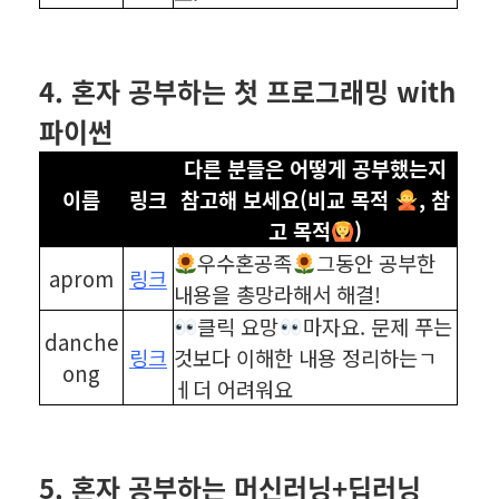
⠀
⠀
4. 혼자 공부하는 첫 프로그래밍 with
파이썬
다른 분들은 어떻게 공부했는지
이름
링크
참고해 보세요(비교 목적
, 참
고 목적
)
우수혼공족
그동안 공부한
aprom
링크
내용을 총망라해서 해결!
클릭 요망
마자요. 문제 푸는
danche
링크
것보다 이해한 내용 정리하는ㄱ
ong
ㅔ더 어려워요
⠀
⠀
5. 혼자 공부하는 머신러닝+딥러닝