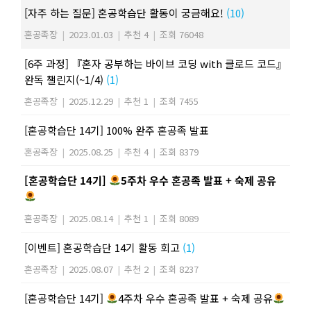
[자주 하는 질문] 혼공학습단 활동이 궁금해요!
(10)
혼공족장
|
2023.01.03
|
추천 4
|
조회 76048
[6주 과정] 『혼자 공부하는 바이브 코딩 with 클로드 코드』
완독 챌린지(~1/4)
(1)
혼공족장
|
2025.12.29
|
추천 1
|
조회 7455
[혼공학습단 14기] 100% 완주 혼공족 발표
혼공족장
|
2025.08.25
|
추천 4
|
조회 8379
[혼공학습단 14기]
5주차 우수 혼공족 발표 + 숙제 공유
혼공족장
|
2025.08.14
|
추천 1
|
조회 8089
[이벤트] 혼공학습단 14기 활동 회고
(1)
혼공족장
|
2025.08.07
|
추천 2
|
조회 8237
[혼공학습단 14기]
4주차 우수 혼공족 발표 + 숙제 공유