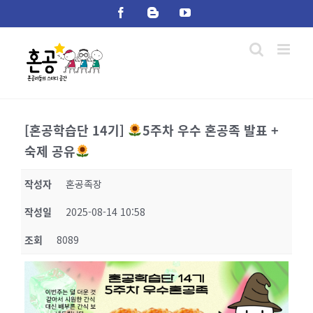
Skip
Facebook
Blogger
YouTube
to
content
[혼공학습단 14기]
5주차 우수 혼공족 발표 +
숙제 공유
작성자
혼공족장
작성일
2025-08-14 10:58
조회
8089