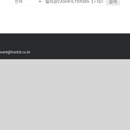
검색
 event@hanbit.co.kr