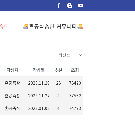
Facebook
Blogger
YouTube
혼공학습단 커뮤니티
습단
작성자
작성일
추천
조회
혼공족장
2023.11.29
25
75423
혼공족장
2023.11.27
8
77562
혼공족장
2023.01.03
4
74793