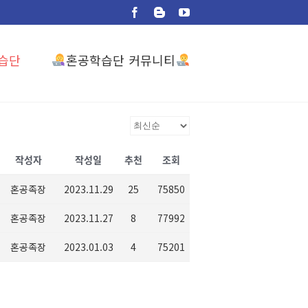
Facebook
Blogger
YouTube
혼공학습단 커뮤니티
습단
작성자
작성일
추천
조회
혼공족장
2023.11.29
25
75850
혼공족장
2023.11.27
8
77992
혼공족장
2023.01.03
4
75201