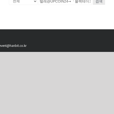
검색
 event@hanbit.co.kr