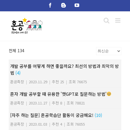
Skip
Facebook
Blogger
YouTube
to
content
전체 134
개발 공부를 어떻게 하면 좋을까요? 최선의 방법과 최악의 방
법
(4)
혼공족장
|
2023.11.29
|
추천 25
|
조회 76675
혼자 개발 공부할 때 유용한 '챗GPT로 질문하는 방법'
혼공족장
|
2023.11.27
|
추천 8
|
조회 78821
[자주 하는 질문] 혼공학습단 활동이 궁금해요!
(10)
혼공족장
|
2023.01.03
|
추천 4
|
조회 76055