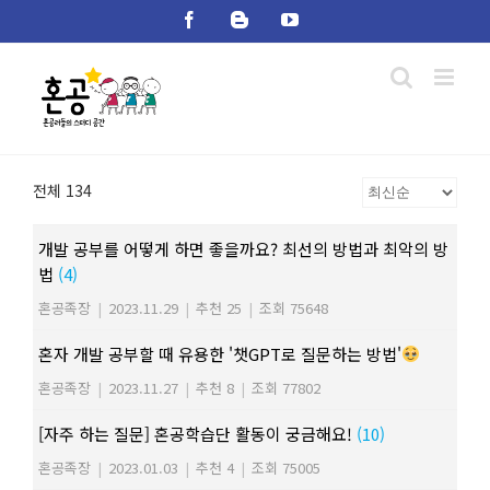
Skip
Facebook
Blogger
YouTube
to
content
전체 134
개발 공부를 어떻게 하면 좋을까요? 최선의 방법과 최악의 방
법
(4)
혼공족장
|
2023.11.29
|
추천 25
|
조회 75648
혼자 개발 공부할 때 유용한 '챗GPT로 질문하는 방법'
혼공족장
|
2023.11.27
|
추천 8
|
조회 77802
[자주 하는 질문] 혼공학습단 활동이 궁금해요!
(10)
혼공족장
|
2023.01.03
|
추천 4
|
조회 75005