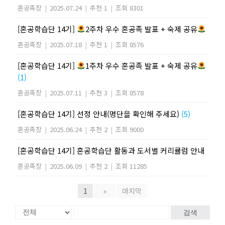
혼공족장
|
2025.07.24
|
추천 1
|
조회 8301
[혼공학습단 14기]
2주차 우수 혼공족 발표 + 숙제 공유
혼공족장
|
2025.07.18
|
추천 1
|
조회 8576
[혼공학습단 14기]
1주차 우수 혼공족 발표 + 숙제 공유
(1)
혼공족장
|
2025.07.11
|
추천 3
|
조회 8578
[혼공학습단 14기] 선정 안내(명단을 확인해 주세요)
(5)
혼공족장
|
2025.06.24
|
추천 2
|
조회 9000
[혼공학습단 14기] 혼공학습단 활동과 도서별 커리큘럼 안내
혼공족장
|
2025.06.09
|
추천 2
|
조회 11285
1
»
마지막
검색