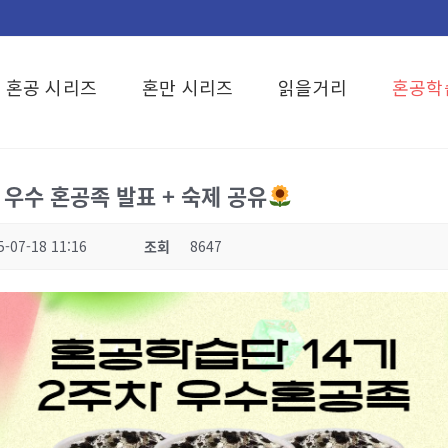
혼공 시리즈
혼만 시리즈
읽을거리
혼공학
 우수 혼공족 발표 + 숙제 공유
5-07-18 11:16
조회
8647