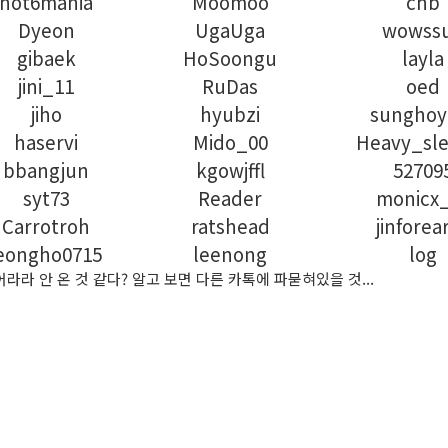
hot6mania
Moomoo
chb
Dyeon
UgaUga
wowss
gibaek
HoSoongu
layla
jini_11
RuDas
oed
jiho
hyubzi
sunghoy
haservi
Mido_00
Heavy_sl
bbangjun
kgowjffl
52709
syt73
Reader
monicx
Carrotroh
ratshead
jinforea
jeongho0715
leenong
log
라 안 온 것 같다? 알고 보면 다른 카톡에 파묻혀있을 것...