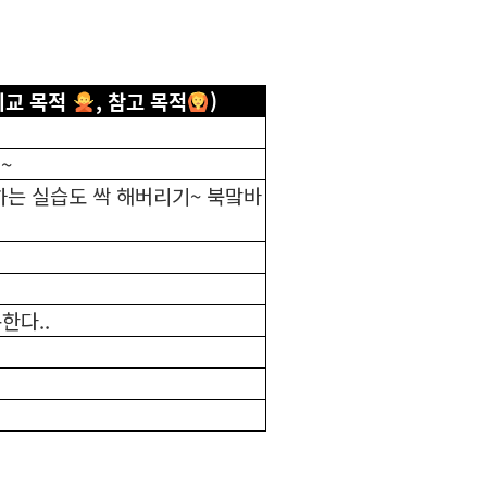
비교 목적
, 참고 목적
)
~
하는 실습도 싹 해버리기~ 북맠바
한다..