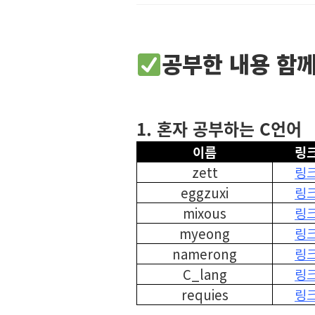
공부한 내용 함께
1. 혼자 공부하는 C언어
이름
링
zett
링
eggzuxi
링
mixous
링
myeong
링
namerong
링
C_lang
링
requies
링
⠀