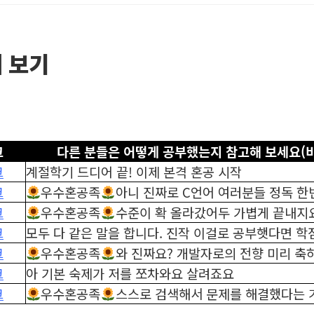
 보기
크
다른 분들은 어떻게 공부했는지 참고해 보세요(
크
계절학기 드디어 끝! 이제 본격 혼공 시작
크
우수혼공족
아니 진짜로 C언어 여러분들 정독 한
크
우수혼공족
수준이 확 올라갔어두 가볍게 끝내지
크
모두 다 같은 말을 합니다. 진작 이걸로 공부햇다면 학
크
우수혼공족
와 진짜요? 개발자로의 전향 미리 축
크
아 기본 숙제가 저를 쪼차와요 살려죠요
크
우수혼공족
스스로 검색해서 문제를 해결했다는 