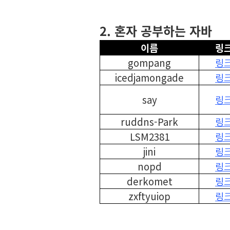
⠀
2. 혼자 공부하는 자바
이름
링
gompang
링
icedjamongade
링
say
링
ruddns-Park
링
LSM2381
링
jini
링
nopd
링
derkomet
링
zxftyuiop
링
⠀
⠀