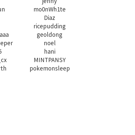
jenny
un
mo0nWh1te
Diaz
ricepudding
aaa
geoldong
eeper
noel
5
hani
_cx
MINTPANSY
rth
pokemonsleep