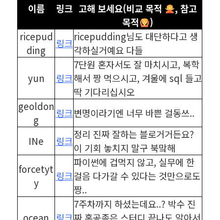
이름
링크
고해 보세요(비교 목적
, 참고
목적
)
ricepud
ricepudding님도 대단하다고 생
링크
ding
각하실거예요 다들
7단원 혼자서도 잘 마치시고, 복학
yun
링크
해서 짱 먹으시고, 겨울에 sql 들고
딱 기다리십시오
geoldon
링크
변명이라기엔 너무 바쁜 걸동쓰..
g
정리 진짜 잘하는 블로거거든요?
INe
링크
이 기회 놓치지 말구 북맠해
파이썬에 겁먹지 않고, 실무에 한
forcetyt
링크
걸음 다가갈 수 있다는 것만으로도
y
짱..
7주차까지 하셨는데요..? 박수 진
ocean
링크
짜 혼공족은 스터디 끝나도 알아서