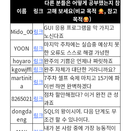
다른 분들은 어떻게 공부했는지 참
이름
링크
고해 보세요(비교 목적
, 참고
목적
)
GUI 응용 프로그램을 막 가지고
Mido_00
링크
노신다죠
마지막 주차에는 실습중 예상치 못
YOON
링크
한 오류도 스스로 해결 가넝한
hoyaro
링크
완주의 기쁨은 언제나 짜릿하죠
kgowjffl
링크
완주 자체가 대단한 거라니까요?
martinit
7주차 셀프 숙제 마치고 15기에 파
링크
a
이썬 하면 완벽하겠다
점차 할만해졌다? 이거 완전 큰 성
8265021
링크
과죠
dongda
SQL의 왕이시여. 다음 단계도 무
링크
eng
조건 할 수 있나이다.
내가 본 사람 중에 가장 능동적이