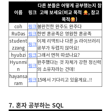
다른 분들은 어떻게 공부했는지 참
이름
링크
고해 보세요(비교 목적
, 참고
목적
)
coh
링크
불완전한 완주도 완주다
RuDas
링크
한번 혼공족은 영원한 혼공족
student
이제 리액트나 다른 js 라이브러리
링크
zzang
공부가 두렵지 않아요!
hyubzi
링크
그래서 면허 따셨나요?
Hyunmi
완주했다는 것 자체가 강한 정신력
링크
n
의 소유자라는 건데!
hayansa
링크
15에서 기다리고 있을게요..!!
ram
⠀
⠀
7. 혼자 공부하는 SQL