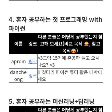
⠀
⠀
4. 혼자 공부하는 첫 프로그래밍 with
파이썬
다른 분들은 어떻게 공부했는지 참
이름
링크
고해 보세요(비교 목적
, 참고
목적
)
<3그럼 15기에 혼공파 들고 오시
aprom
링크
나요? <3
danche
미쳤다리 파이썬 튜터 활용 대박이
링크
ong
세요
⠀
⠀
5. 혼자 공부하는 머신러닝+딥러닝
다른 분들은 어떻게 공부했는지 참