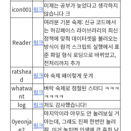
이제는 공부가 늦었다고 생각하지
icon001
링크
않습니다 크
여러분 기본 숙제: 신규 코드에서
는 허깅페이스 라이브러리의 최신
정책에 맞춰 데이터셋을 불러오는
Reader
링크
방식이 원격 스크립트 실행에서 표
준 파일 형식 로딩으로 바뀌었고,
전처리까지 추가
ratshea
링크
아 숙제 왜이렇게 웃겨
d
whatwa
벼락 숙제로 점철된 스터디 ㅋㅋㅋ
링크
nt
ㅋㅋㅋㅋ
log
링크
저도 감사했습니다!
마지막이라 아무도 안 눌러보실 거
0yeonja
아는데, 그래도 진짜 한번만 눌러
링크
e2
줘. 이거 놓치면 인생에 큰 후회 남