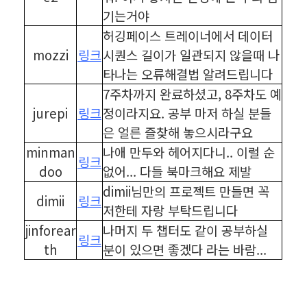
기는거야
허깅페이스 트레이너에서 데이터
mozzi
링크
시퀀스 길이가 일관되지 않을때 나
타나는 오류해결법 알려드립니다
7주차까지 완료하셨고, 8주차도 예
jurepi
링크
정이라지요. 공부 마저 하실 분들
은 얼른 즐찾해 놓으시라구요
minman
나애 만두와 헤어지다니.. 이럴 순
링크
doo
없어... 다들 북마크해요 제발
dimii님만의 프로젝트 만들면 꼭
dimii
링크
저한테 자랑 부탁드립니다
jinforear
나머지 두 챕터도 같이 공부하실
링크
th
분이 있으면 좋겠다 라는 바람...