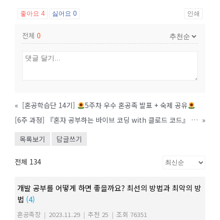
좋아요
4
싫어요
0
인쇄
전체
0
«
[혼공학습단 14기]
5주차 우수 혼공족 발표 + 숙제 공유
[6주 과정] 『혼자 공부하는 바이브 코딩 with 클로드 코드』 완독 챌린지(~1/4)
»
목록보기
답글쓰기
전체 134
개발 공부를 어떻게 하면 좋을까요? 최선의 방법과 최악의 방
법
(4)
혼공족장
|
2023.11.29
|
추천 25
|
조회 76351