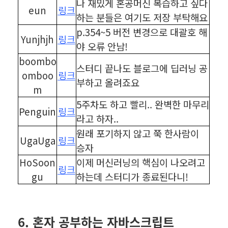
나 재밌게 혼공머신 복습하고 싶다
eun
링크
하는 분들은 여기도 저장 부탁해요
p.354~5 버전 변경으로 대괄호 해
Yunjhjh
링크
야 오류 안남!
boombo
스터디 끝나도 블로그에 딥러닝 공
omboo
링크
부하고 올려죠요
m
5주차도 하고 빨리.. 완벽한 마무리
Penguin
링크
라고 하자..
원래 포기하지 않고 쭉 한사람이
UgaUga
링크
승자
HoSoon
이제 머신러닝의 핵심이 나오려고
링크
gu
하는데 스터디가 종료된다니!
⠀
⠀
6. 혼자 공부하는 자바스크립트