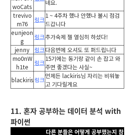
네요.
woCats
trevivo
1 ~ 4주차 했나 안했나 불시 점검
링크
m76
드갑니다
eunjeon
링크
추가숙제 젤 열심히 하셨다!
g
jenny
링크
다음번에 오셔도 또 퍼드립니다
mo0nW
15기에는 동기랑 같이 손 잡고 와
링크
h1te
주면 좋겠다는 사실~
언제든 lackiris님 자리는 비워놓
blackiris
링크
고 기다릴게요
⠀
⠀
11. 혼자 공부하는 데이터 분석 with
파이썬
다른 분들은 어떻게 공부했는지 참