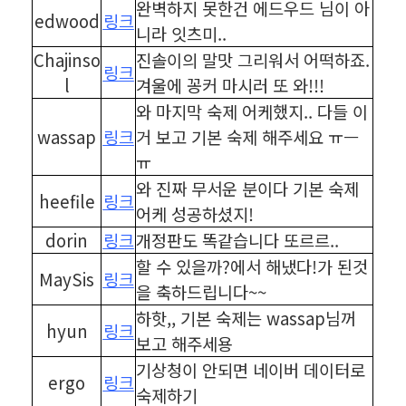
완벽하지 못한건 에드우드 님이 아
edwood
링크
니라 잇츠미..
Chajinso
진솔이의 말맛 그리워서 어떡하죠.
링크
l
겨울에 꽁커 마시러 또 와!!!
와 마지막 숙제 어케했지.. 다들 이
wassap
링크
거 보고 기본 숙제 해주세요 ㅠㅡ
ㅠ
와 진짜 무서운 분이다 기본 숙제
heefile
링크
어케 성공하셨지!
dorin
링크
개정판도 똑같습니다 또르르..
할 수 있을까?에서 해냈다!가 된것
MaySis
링크
을 축하드립니다~~
하핫,, 기본 숙제는 wassap님꺼
hyun
링크
보고 해주세용
기상청이 안되면 네이버 데이터로
ergo
링크
숙제하기