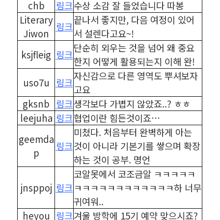
chb
링크
수상 소감 잘 들었습니다 따봉
Literary
끝나서 좋지만, 다음 여정이 있어
링크
Jiwon
서 설렌다고요~!
단순히 외우는 것을 넘어 왜 중요
ksjfleig
링크
한지 어떻게 활용되는지 이해 완!
자신감으로 다른 영역도 뿌셔보자
uso7u
링크
고요
gksnb
링크
생각보다 가볍지 않았죠..? ㅎㅎ
leejuha
링크
협업이란 힘든것이죠…
미쳤다. 처음부터 완벽하게 아는
geemda
링크
것이 아니라 기본기를 쌓으며 확장
p
하는 것이 공부. 명언
코알못에서 코조금알 ㅋㅋㅋㅋㅋ
jnsppoj
링크
ㅋㅋㅋㅋㅋㅋㅋㅋㅋㅋㅋㅋ하 너무
귀여워..
heyou
링크
겨울 방학에 15기 예약 맞으시죠?