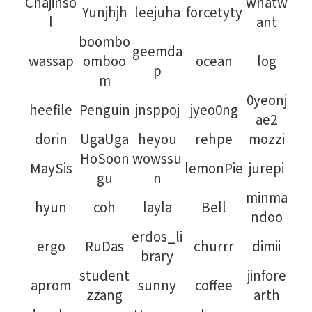
Chajinso
whatw
Yunjhjh
leejuha
forcetyty
l
ant
boombo
geemda
wassap
omboo
ocean
log
p
m
0yeonj
heefile
Penguin
jnsppoj
jyeo0ng
ae2
dorin
UgaUga
heyou
rehpe
mozzi
HoSoon
wowssu
MaySis
lemonPie
jurepi
gu
n
minma
hyun
coh
layla
Bell
ndoo
erdos_li
ergo
RuDas
churrr
dimii
brary
student
jinfore
aprom
sunny
coffee
zzang
arth