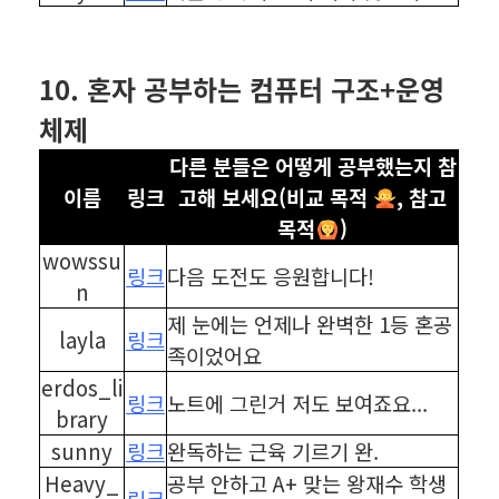
⠀
⠀
10. 혼자 공부하는 컴퓨터 구조+운영
체제
다른 분들은 어떻게 공부했는지 참
이름
링크
고해 보세요(비교 목적
, 참고
목적
)
wowssu
링크
다음 도전도 응원합니다!
n
제 눈에는 언제나 완벽한 1등 혼공
layla
링크
족이었어요
erdos_li
링크
노트에 그린거 저도 보여죠요...
brary
sunny
링크
완독하는 근육 기르기 완.
Heavy_
공부 안하고 A+ 맞는 왕재수 학생
링크