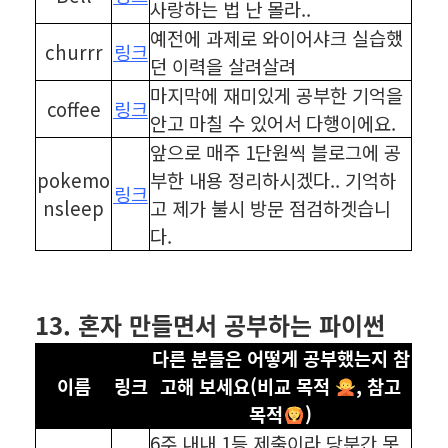
사랑하는 법 난 몰라..
예전에 과제로 와이어샤크 실습했
churrr
링크
던 이력을 살려살려
마지막에 재미있게 공부한 기억을
coffee
링크
안고 마칠 수 있어서 다행이에요.
앞으로 매주 1단원씩 블로그에 공
pokemo
부한 내용 정리하시겠다.. 기억하
링크
nsleep
고 제가 불시 방문 점검하겟습니
다.
⠀
⠀
13. 혼자 만들면서 공부하는 파이썬
다른 분들은 어떻게 공부했는지 참
이름
링크
고해 보세요(비교 목적
, 참고
목적
)
6주 내내 1등 제출이라 당분간 못