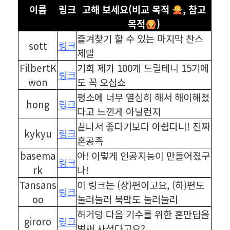
이름
링크
고해 보세요(비교 목적
, 참고
목적
)
즐겨찾기 할 수 있는 마지막 찬스
sott
링크
제발
FilbertK
기회 제가 100개 드릴테니 15기에
링크
won
도 꼭 오십쇼
평소에 너무 열심히 해서 해이해졌
hong
링크
다고 느낀게 아닐런지
끝나서 좋다기보다 아쉽다니! 진짜
kykyu
링크
혼공족
basema
아! 이렇게 인공지능이 만들어졌구
링크
rk
나!
Tansans
이 링크는 (상)편이고요, (하)편도
링크
oo
눌러눌러 북맠도 눌러눌러
허거덩 다음 기수를 위한 혼만딥을
giroro
링크
벌써 사셨다고요?