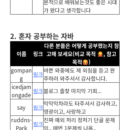
본적으로 배워보는것도 좋은 시대
가 왔다고 생각합니다
⠀
⠀
2. 혼자 공부하는 자바
다른 분들은 어떻게 공부했는지 참
이름
링크
고해 보세요(비교 목적
, 참고
목적
)
gompan
바쁜 와중에도 제 외침을 듣고 완
링크
g
주하러 와주셔서 감사합니다.
icedjam
링크
블로그 즐찾 마지막 기회...
ongade
막막막차라도 타주셔서 감사하고,
say
링크
영광이고, 사랑하고
ruddns-
진짜 예외 처리 정처기 단골 문제
링크
Park
임,, 매번 1문제씩 나옴,,