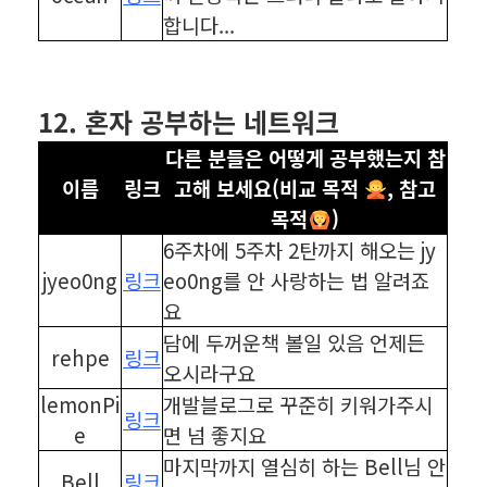
합니다...
⠀
⠀
12. 혼자 공부하는 네트워크
다른 분들은 어떻게 공부했는지 참
이름
링크
고해 보세요(비교 목적
, 참고
목적
)
6주차에 5주차 2탄까지 해오는 jy
jyeo0ng
링크
eo0ng를 안 사랑하는 법 알려죠
요
담에 두꺼운책 볼일 있음 언제든
rehpe
링크
오시라구요
lemonPi
개발블로그로 꾸준히 키워가주시
링크
e
면 넘 좋지요
마지막까지 열심히 하는 Bell님 안
Bell
링크