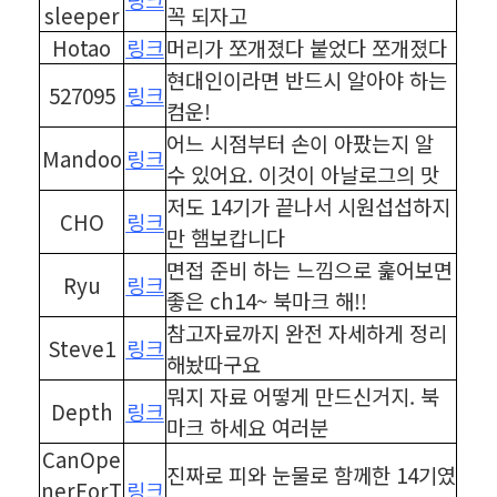
sleeper
꼭 되자고
Hotao
링크
머리가 쪼개졌다 붙었다 쪼개졌다
현대인이라면 반드시 알아야 하는
527095
링크
컴운!
어느 시점부터 손이 아팠는지 알
Mandoo
링크
수 있어요. 이것이 아날로그의 맛
저도 14기가 끝나서 시원섭섭하지
CHO
링크
만 햄보캅니다
면접 준비 하는 느낌으로 훑어보면
Ryu
링크
좋은 ch14~ 북마크 해!!
참고자료까지 완전 자세하게 정리
Steve1
링크
해놨따구요
뭐지 자료 어떻게 만드신거지. 북
Depth
링크
마크 하세요 여러분
CanOpe
진짜로 피와 눈물로 함께한 14기였
nerForT
링크