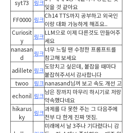
syt73
링크
잊을 것 같아요
Ch14 TTS까지 공부하고 외국인
FF0000
링크
이랑 대화 가능하게 해죠요..
Curiosit
LLM으로 이제 다른것도 만들어주
링크
y
세요
nanasan
너무 느릴 땐 수정한 프롬프트를
링크
d
참고해 보세요
도망치고 싶은데, 붙잡을 때마다
adillete
링크
붙잡혀주셔서 감사합니다
twoo
링크
nanasand님꺼 보고 속도 개선 고
남은 장까지 마무리 하시기로 저랑
echonil
링크
약속했다네요
hikarus
과제를 다 못한 주는 그 다음주에
링크
ky
전부 다 한게 진짜 멋짐.
미래에서 날 3주나 기다렸다니 감