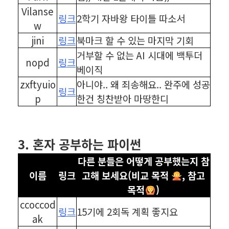
Vilanse
링크
2학기 자바왕 타이틀 따소서
w
jini
링크
북마크 할 수 있는 마지막 기회
거부할 수 없는 AI 시대에 백투더
nopd
링크
베이직
zxftyuio
아니야.. 왜 죄송해요.. 완주에 성공
링크
p
한건 칭찬받아 마땅한디
⠀
⠀
3. 혼자 공부하는 파이썬
다른 분들은 어떻게 공부했는지 참
이름
링크
고해 보세요(비교 목적
, 참고
목적
)
ccoccod
링크
15기에 2회독 계획 좋지요
ak