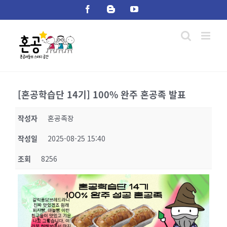
Skip
Facebook
Blogger
YouTube
to
content
[혼공학습단 14기] 100% 완주 혼공족 발표
작성자
혼공족장
작성일
2025-08-25 15:40
조회
8256