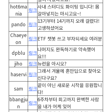
hot6ma
사내 스터디도 화이팅 입니다! 몸
링크
nia
갈아넣지는 마시고요~!
13기부터 14기까지 오래 걸렸다!
pando
링크
고생하셨어요
Chaeye
링크
ETF 챗봇 쓰고 부자되세요 여러분
on
나머지도 완독하기로 약속했어
dpblu
링크
요!!!
jiho
링크
뉴런을 아시오?
그래서 겨울에 혼만딥으로 찾아오
haservi
링크
신다구요?
끝이 아닌 새로운 시작을 응원합니
sam
링크
다!
bbangju
6주차부터 회고까지 완벽한 사람
링크
n
을 내가 어케 잊어