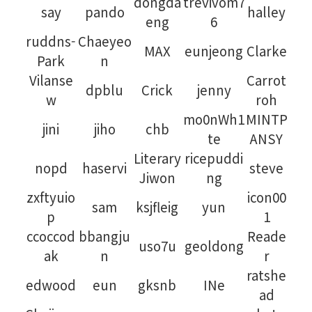
dongda
trevivom7
say
pando
halley
eng
6
ruddns-
Chaeyeo
MAX
eunjeong
Clarke
Park
n
Vilanse
Carrot
dpblu
Crick
jenny
w
roh
mo0nWh1
MINTP
jini
jiho
chb
te
ANSY
Literary
ricepuddi
nopd
haservi
steve
Jiwon
ng
zxftyuio
icon00
sam
ksjfleig
yun
p
1
ccoccod
bbangju
Reade
uso7u
geoldong
ak
n
r
ratshe
edwood
eun
gksnb
INe
ad