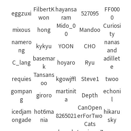
FilbertK
hayansa
FF000
eggzuxi
527095
won
ram
0
Mido_0
Curiosi
mixous
hong
Mandoo
0
ty
namero
nanas
kykyu
YOON
CHO
ng
and
basemar
adillet
C_lang
hoyaro
Ryu
k
e
Tansans
requies
kgowjffl
Steve1
twoo
oo
gompan
martinit
echoni
giroro
Depth
g
a
l
CanOpen
icedjam
hot6ma
hikaru
8265021
erForTwo
ongade
nia
sky
Cats