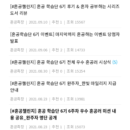
[#혼공챌린지] 혼공 학습단 6기 후기 & 혼자 공부하는 시리즈
도서 리뷰
혼공족장
|
2021.09.10
|
추천 1
|
조회 15567
[혼공학습단 6기 이벤트] 마지막까지 혼공하는 이벤트 당첨자
발표
혼공족장
|
2021.09.06
|
추천 2
|
조회 14733
[#혼공챌린지] 혼공 학습단 6기 전체 우수 혼공러 시상식
(5)
혼공족장
|
2021.08.30
|
추천 0
|
조회 15254
[#혼공챌린지] 혼공 학습단 6기 완주자_한빛 마일리지 지급
안내
혼공족장
|
2021.08.23
|
추천 0
|
조회 13981
[#혼공챌린지] 혼공 학습단 6기 6주차 우수 혼공러 미션 내
용 공유_완주자 명단 공개
혼공족장
|
2021.08.23
|
추천 1
|
조회 15073