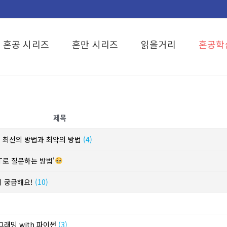
혼공 시리즈
혼만 시리즈
읽을거리
혼공학
제목
? 최선의 방법과 최악의 방법
(4)
T로 질문하는 방법'
이 궁금해요!
(10)
그래밍 with 파이썬
(3)