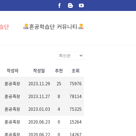
Facebook
Blogger
YouTube
혼공학습단 커뮤니티
습단
작성자
작성일
추천
조회
혼공족장
2023.11.29
25
75976
혼공족장
2023.11.27
8
78114
혼공족장
2023.01.03
4
75325
혼공족장
2020.06.23
0
15264
혼공족장
2020.06.22
0
14267