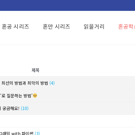
혼공 시리즈
혼만 시리즈
읽을거리
혼공학
제목
? 최선의 방법과 최악의 방법
(4)
T로 질문하는 방법'
이 궁금해요!
(10)
그래밍 with 파이썬
(3)