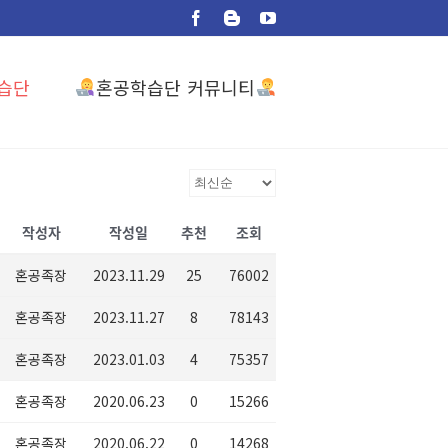
Facebook
Blogger
YouTube
혼공학습단 커뮤니티
습단
작성자
작성일
추천
조회
혼공족장
2023.11.29
25
76002
혼공족장
2023.11.27
8
78143
혼공족장
2023.01.03
4
75357
혼공족장
2020.06.23
0
15266
혼공족장
2020.06.22
0
14268