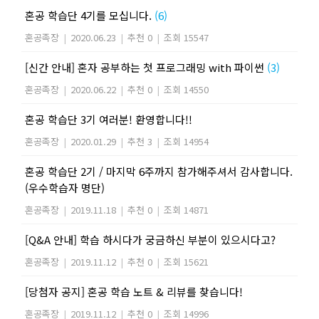
혼공 학습단 4기를 모십니다.
(6)
혼공족장
|
2020.06.23
|
추천 0
|
조회 15547
[신간 안내] 혼자 공부하는 첫 프로그래밍 with 파이썬
(3)
혼공족장
|
2020.06.22
|
추천 0
|
조회 14550
혼공 학습단 3기 여러분! 환영합니다!!
혼공족장
|
2020.01.29
|
추천 3
|
조회 14954
혼공 학습단 2기 / 마지막 6주까지 참가해주셔서 감사합니다.
(우수학습자 명단)
혼공족장
|
2019.11.18
|
추천 0
|
조회 14871
[Q&A 안내] 학습 하시다가 궁금하신 부분이 있으시다고?
혼공족장
|
2019.11.12
|
추천 0
|
조회 15621
[당첨자 공지] 혼공 학습 노트 & 리뷰를 찾습니다!
혼공족장
|
2019.11.12
|
추천 0
|
조회 14996