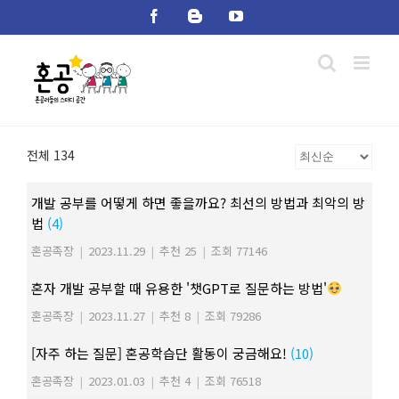
Skip
Facebook
Blogger
YouTube
to
content
전체 134
개발 공부를 어떻게 하면 좋을까요? 최선의 방법과 최악의 방
법
(4)
혼공족장
|
2023.11.29
|
추천 25
|
조회 77146
혼자 개발 공부할 때 유용한 '챗GPT로 질문하는 방법'
혼공족장
|
2023.11.27
|
추천 8
|
조회 79286
[자주 하는 질문] 혼공학습단 활동이 궁금해요!
(10)
혼공족장
|
2023.01.03
|
추천 4
|
조회 76518