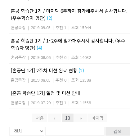
혼공 학습단 1기 / 마지막 6주까지 참가해주셔서 감사합니다.
(우수학습자 명단)
(2)
혼공족장
|
2019.09.05
|
추천 1
|
조회 15944
혼공 학습단 1기 / 1~2주에 참가해주셔서 감사합니다. (우수
학습자 명단)
(4)
혼공족장
|
2019.08.06
|
추천 0
|
조회 14032
[혼공단 1기] 2주차 미션 완료 현황
(2)
혼공족장
|
2019.08.05
|
추천 0
|
조회 13588
[혼공 학습단 1기] 일정 및 미션 안내
혼공족장
|
2019.07.29
|
추천 1
|
조회 14558
처음
«
13
»
마지막
검색