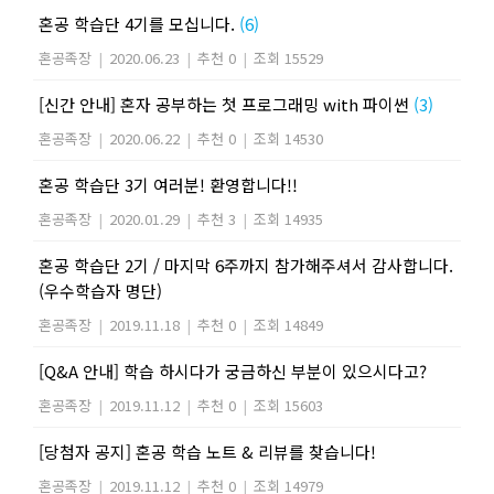
혼공 학습단 4기를 모십니다.
(6)
혼공족장
|
2020.06.23
|
추천 0
|
조회 15529
[신간 안내] 혼자 공부하는 첫 프로그래밍 with 파이썬
(3)
혼공족장
|
2020.06.22
|
추천 0
|
조회 14530
혼공 학습단 3기 여러분! 환영합니다!!
혼공족장
|
2020.01.29
|
추천 3
|
조회 14935
혼공 학습단 2기 / 마지막 6주까지 참가해주셔서 감사합니다.
(우수학습자 명단)
혼공족장
|
2019.11.18
|
추천 0
|
조회 14849
[Q&A 안내] 학습 하시다가 궁금하신 부분이 있으시다고?
혼공족장
|
2019.11.12
|
추천 0
|
조회 15603
[당첨자 공지] 혼공 학습 노트 & 리뷰를 찾습니다!
혼공족장
|
2019.11.12
|
추천 0
|
조회 14979