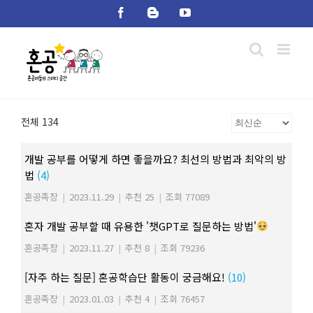
Skip
Facebook
Blogger
YouTube
to
content
전체 134
개발 공부를 어떻게 하면 좋을까요? 최선의 방법과 최악의 방
법
(4)
혼공족장
|
2023.11.29
|
추천 25
|
조회 77089
혼자 개발 공부할 때 유용한 '챗GPT로 질문하는 방법'
혼공족장
|
2023.11.27
|
추천 8
|
조회 79236
[자주 하는 질문] 혼공학습단 활동이 궁금해요!
(10)
혼공족장
|
2023.01.03
|
추천 4
|
조회 76457