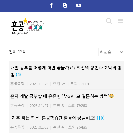
Skip
Facebook
Blogger
YouTube
to
content
전체 134
개발 공부를 어떻게 하면 좋을까요? 최선의 방법과 최악의 방
법
(4)
혼공족장
|
2023.11.29
|
추천 25
|
조회 77114
혼자 개발 공부할 때 유용한 '챗GPT로 질문하는 방법'
혼공족장
|
2023.11.27
|
추천 8
|
조회 79260
[자주 하는 질문] 혼공학습단 활동이 궁금해요!
(10)
혼공족장
|
2023.01.03
|
추천 4
|
조회 76486