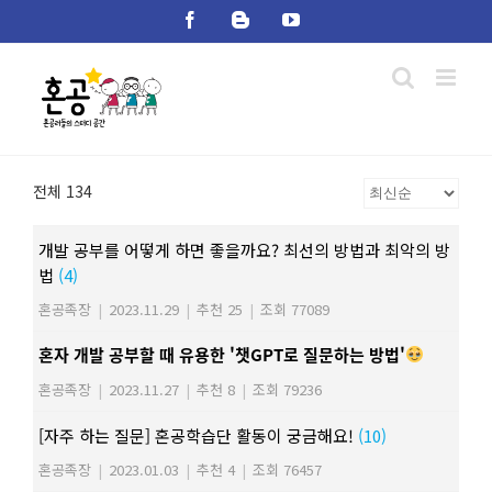
Skip
Facebook
Blogger
YouTube
to
content
전체 134
개발 공부를 어떻게 하면 좋을까요? 최선의 방법과 최악의 방
법
(4)
혼공족장
|
2023.11.29
|
추천 25
|
조회 77089
혼자 개발 공부할 때 유용한 '챗GPT로 질문하는 방법'
혼공족장
|
2023.11.27
|
추천 8
|
조회 79236
[자주 하는 질문] 혼공학습단 활동이 궁금해요!
(10)
혼공족장
|
2023.01.03
|
추천 4
|
조회 76457