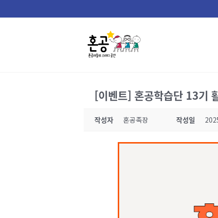
Skip
to
content
[이벤트] 혼공학습단 13기 활동
작성자
혼공족장
작성일
202