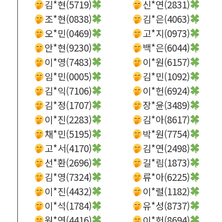
김*현(5719)
신*연(2831)
조*현(0838)
김*은(4063)
오*민(0469)
고*지(0973)
안*현(9230)
백*은(6044)
이*영(7483)
이*원(6157)
임*민(0005)
김*민(1092)
김*익(7106)
이*헌(6924)
김*정(1707)
장*윤(3489)
이*진(2283)
김*아(8617)
채*민(5195)
박*원(7754)
고*서(4170)
김*연(2498)
선*환(2696)
길*림(1873)
김*영(7324)
류*아(6225)
이*진(4432)
이*렬(1182)
이*석(1784)
유*성(8737)
원*연(4416)
이*헌(8694)