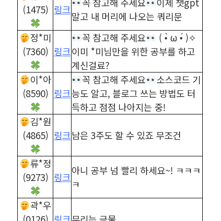
꼭 참고해 주세요
이제 챗gpt
(1475)
링크
말고 내 머리에 나오는 쿼리문
정*미
꼭 참고해 주세요
( •̀ ω •́ )✧
(7360)
링크
이미 *미님만을 위한 공부를 하고
계신걸료?
이*아
꼭 참고해 주세요
소스코드 기
(8590)
링크
능도 알고, 블로그 쓰는 방법도 터
득하고 점점 나아지는 중!
김*원
(4865)
링크
남은 3주도 할 수 있죠 무조건
류*정
아니 공부 넘 빨리 하세요~! ㅋㅋㅋ
(9273)
링크
ㅋ
곽*우
(0126)
링크
무리는 금물