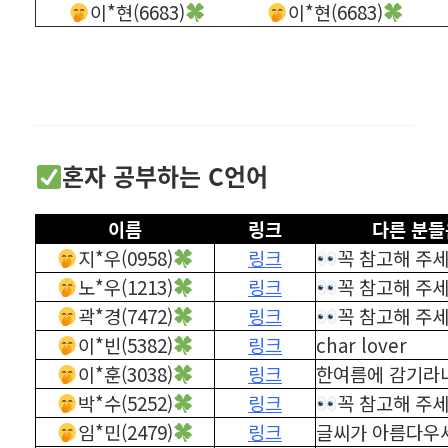
이*현(6683)
이*현(6683)
혼자 공부하는 C언어
이름
링크
다른 분들
지*우(0958)
링크
꼭 참고해 주
노*우(1213)
링크
꼭 참고해 주
곽*경(7472)
링크
꼭 참고해 주
이*빈(5382)
링크
char lover
이*훈(3038)
링크
한여름에 감기라니
박*수(5252)
링크
꼭 참고해 주
임*민(2479)
링크
글씨가 아름다우