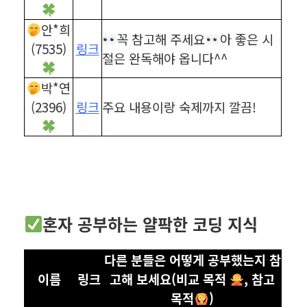
안*희
꼭 참고해 주세요
아 좋은 시
(7535)
링크
절은 완독해야 옵니다^^
박*연
(2396)
링크
주요 내용이랑 숙제까지 깔끔!
혼자 공부하는 얄팍한 코딩 지식
다른 분들은 어떻게 공부했는지 참
이름
링크
고해 보세요(비교 목적
, 참고
목적
)