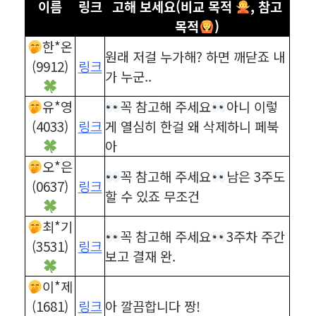
이름
링크
고해 보세요(비교 목적
, 참고
목적
)
한*온
원래 저걸 누가해? 하면 깨닫죠 내
(9912)
링크
가 누군..
유*영
꼭 참고해 주세요
아니 이렇
(4033)
링크
게 열심히 한걸 왜 삭제하니 페북
아
오*은
꼭 참고해 주세요
남은 3주도
(0637)
링크
할 수 있죠 무조건
최*기
꼭 참고해 주세요
3주차 주간
(3531)
링크
보고 결재 완.
이*제
(1681)
링크
아 깔끔합니다 짱!