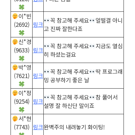
이*빈
꼭 참고해 주세요
얼떨결 아니
(2692)
링크
고 진짜 잘한다죠
신*경
꼭 참고해 주세요
지금도 열심
(9633)
링크
히 하셨는걸요
박*영
꼭 참고해 주세요
딱 프로그래
(7621)
링크
밍 공부하기 좋은 날
이*정
꼭 참고해 주세요
참 풀어서
(9254)
링크
설명 잘 하신단 말이죠
서*현
(7743)
링크
완벽주의 내려놓기 화이팅!