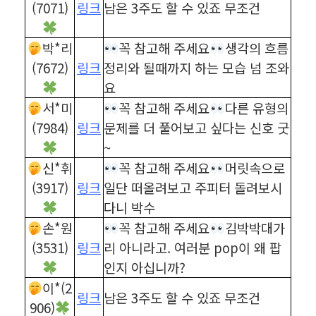
(7071)
링크
남은 3주도 할 수 있죠 무조건
박*리
꼭 참고해 주세요
생각의 흐름
(7672)
링크
정리와 될때까지 하는 모습 넘 조와
요
서*미
꼭 참고해 주세요
다른 유형의
(7984)
링크
문제를 더 풀어보고 싶다는 신호 굿
~
신*휘
꼭 참고해 주세요
머릿속으로
(3917)
링크
일단 떠올려보고 주피터 돌려보시
다니 박수
손*원
꼭 참고해 주세요
김박박대가
(3531)
링크
리 아니라고. 여러분 pop이 왜 팝
인지 아십니까?
이*(2
링크
남은 3주도 할 수 있죠 무조건
906)