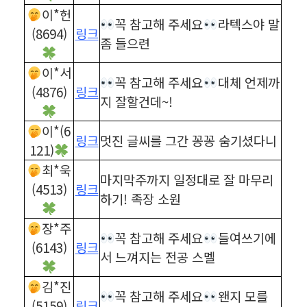
이*헌
꼭 참고해 주세요
라텍스야 말
(8694)
링크
좀 들으련
이*서
꼭 참고해 주세요
대체 언제까
(4876)
링크
지 잘할건데~!
이*(6
링크
멋진 글씨를 그간 꽁꽁 숨기셨다니
121)
최*욱
마지막주까지 일정대로 잘 마무리
(4513)
링크
하기! 족장 소원
장*주
꼭 참고해 주세요
들여쓰기에
(6143)
링크
서 느껴지는 전공 스멜
김*진
꼭 참고해 주세요
왠지 모를
(5159)
링크