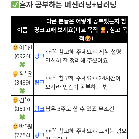
혼자 공부하는 머신러닝+딥러닝
다른 분들은 어떻게 공부했는지 참
이름
링크
고해 보세요(비교 목적
, 참고 목
적
)
이*헌
꼭 참고해 주세요
세상 설명
(6924)
링크
열심히 잘 정리해 주셨어요
장*윤
꼭 참고해 주세요
24시간이
(3489)
링크
모자라 인간이 공부하는 법
김*아
(8617)
링크
남은 3주도 할 수 있죠 무조건
박*원
꼭 참고해 주세요
고비는 넘으
(7754)
링크