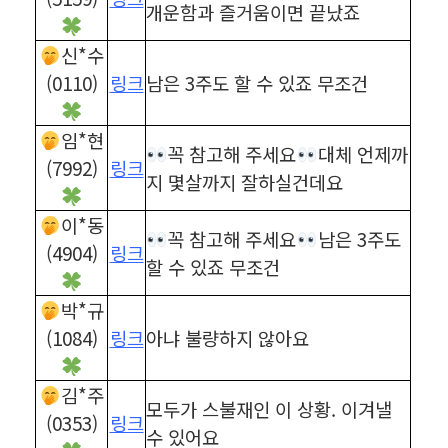
개운함과 즐거움이면 끝났죠
신*수
(0110)
링크
남은 3주도 할 수 있죠 무조건
임*현
꼭 참고해 주세요
대체 언제까
(7992)
링크
지 몇살까지 잘하실건데요
이*동
꼭 참고해 주세요
남은 3주도
(4904)
링크
할 수 있죠 무조건
박*규
(1084)
링크
아냐 불량하지 않아요
김*주
모두가 스불재인 이 상황. 이겨낼
(0353)
링크
수 있어요