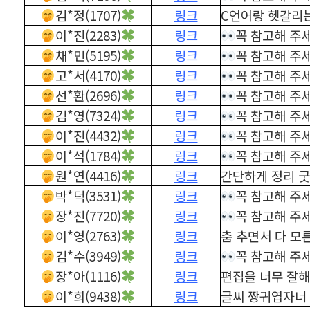
김*정(1707)
링크
C언어랑 헷갈리는
이*진(2283)
링크
꼭 참고해 주
채*민(5195)
링크
꼭 참고해 주
고*서(4170)
링크
꼭 참고해 주
선*환(2696)
링크
꼭 참고해 주
김*영(7324)
링크
꼭 참고해 주
이*진(4432)
링크
꼭 참고해 주
이*석(1784)
링크
꼭 참고해 주
원*연(4416)
링크
간단하게 정리 굿
박*덕(3531)
링크
꼭 참고해 주
장*진(7720)
링크
꼭 참고해 주
이*영(2763)
링크
춤 추면서 다 모
김*수(3949)
링크
꼭 참고해 주
장*아(1116)
링크
편집을 너무 잘
이*희(9438)
링크
글씨 짱귀엽자너