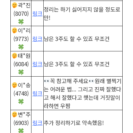
곽*진
정리는 하기 싫어지지 않을 정도로
(8070)
링크
만!
이*리
(9773)
링크
남은 3주도 할 수 있죠 무조건
태*원
(6084)
링크
남은 3주도 할 수 있죠 무조건
꼭 참고해 주세요
원래 별찍기
이*송
는 어려운 벱... 그리고 진짜 잘했다
(4748)
링크
고 해서 잘했다고 햇는데 거짓말이
라하면 우짬
변*주
(6903)
링크
추가 정리하기로 약속했음!