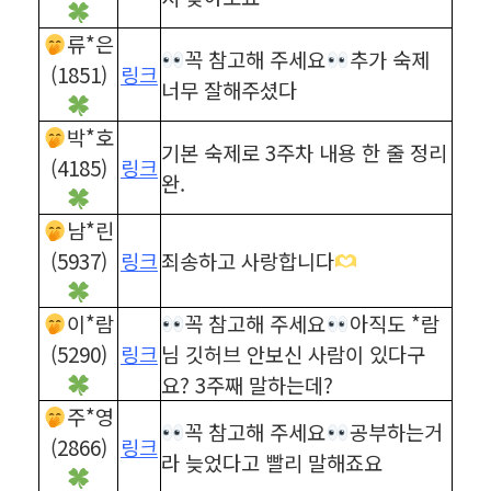
류*은
꼭 참고해 주세요
추가 숙제
(1851)
링크
너무 잘해주셨다
박*호
기본 숙제로 3주차 내용 한 줄 정리
(4185)
링크
완.
남*린
(5937)
링크
죄송하고 사랑합니다
이*람
꼭 참고해 주세요
아직도 *람
(5290)
링크
님 깃허브 안보신 사람이 있다구
요? 3주째 말하는데?
주*영
꼭 참고해 주세요
공부하는거
(2866)
링크
라 늦었다고 빨리 말해죠요