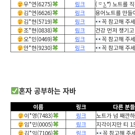
우*연(6275)
링크
( ͡~ ͜ʖ ͡°) 
김*연(6626)
링크
용어노트를 만들
김*현(5719)
링크
꼭 참고해 주
조*현(0838)
링크
건강 먼저 챙기고
오*민(0469)
링크
꼭 참고해 주
안*현(9230)
링크
꼭 참고해 주
혼자 공부하는 자바
이름
링크
다른 분들
이*영(7483)
링크
노트가 넘 째깐하
임*민(0005)
링크
지각이지만 티 1
김*익(7106)
링크
꼭 참고해 주