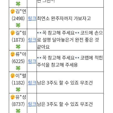
면 그만~!
김*연
(2498)
링크
최연소 완주자까지 가보자고
길*림
꼭 참고해 주세요
코드에 손으
(1873)
링크
로 설명 달아놓은거 완전 좋은 것
같아요
류*아
꼭 참고해 주세요
코랩에 적힌
(6225)
링크
주석을 참고해 주세용
이*렬
(1182)
링크
남은 3주도 할 수 있죠 무조건
유*성
(8737)
링크
남은 3주도 할 수 있죠 무조건