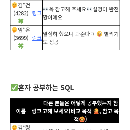
김*건
꼭 참고해 주세요
설명이 완전
(4282)
링크
짱이예요
임*은
열심히 했으니 봐준다ㅋ
별찍기
(3699)
링크
도 성공
혼자 공부하는 SQL
다른 분들은 어떻게 공부했는지 참
이름
링크
고해 보세요(비교 목적
, 참고 목
적
)
김*령