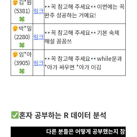
김*원
꼭 참고해 주세요
이번에는 꼭
(5381)
링크
완주 성공하는 거예요!
박*일
꼭 참고해 주세요
기본 숙제
(2280)
링크
해설 꼼꼼쓰
임*아
꼭 참고해 주세요
while문과
(3905)
링크
*아가 싸우면 *아가 이김
혼자 공부하는 R 데이터 분석
다른 분들은 어떻게 공부했는지 참