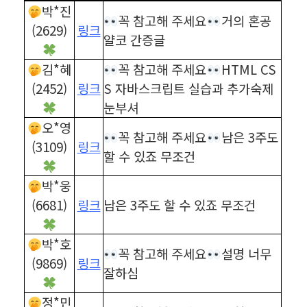
박*진
꼭 참고해 주세요
거의 혼공
(2629)
링크
얄코 간증글
김*혜
꼭 참고해 주세요
HTML CS
(2452)
링크
S 자바스크립트 실습과 추가숙제
눈부셔
오*영
꼭 참고해 주세요
남은 3주도
(3109)
링크
할 수 있죠 무조건
박*웅
(6681)
링크
남은 3주도 할 수 있죠 무조건
박*호
꼭 참고해 주세요
설명 너무
(9869)
링크
잘하심
정*민