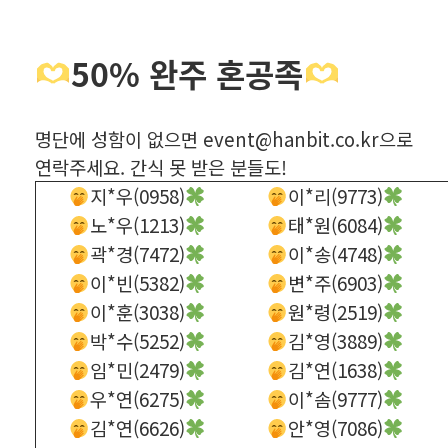
50% 완주 혼공족
명단에 성함이 없으면 event@hanbit.co.kr으로
연락주세요. 간식 못 받은 분들도!
지*우(0958)
이*리(9773)
노*우(1213)
태*원(6084)
곽*경(7472)
이*송(4748)
이*빈(5382)
변*주(6903)
이*훈(3038)
원*령(2519)
박*수(5252)
김*영(3889)
임*민(2479)
김*연(1638)
우*연(6275)
이*솜(9777)
김*연(6626)
안*영(7086)