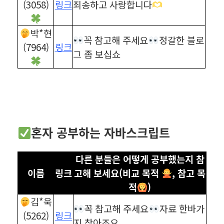
(3058)
링크
죄송하고 사랑합니다
박*현
꼭 참고해 주세요
정갈한 블로
(7964)
링크
그 좀 보십쇼
혼자 공부하는 자바스크립트
다른 분들은 어떻게 공부했는지 참
이름
링크
고해 보세요(비교 목적
, 참고 목
적
)
김*욱
꼭 참고해 주세요
자료 한바가
(5262)
링크
지 찾아조요