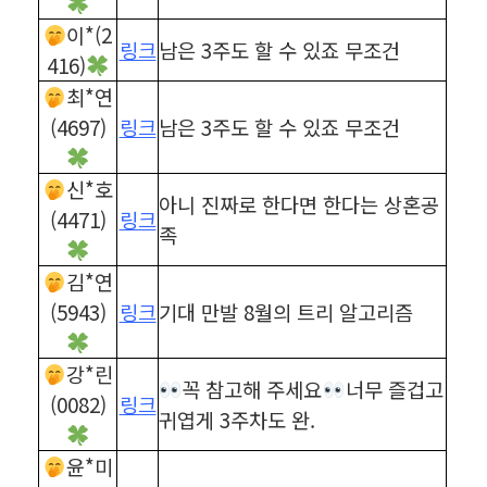
이*(2
링크
남은 3주도 할 수 있죠 무조건
416)
최*연
(4697)
링크
남은 3주도 할 수 있죠 무조건
신*호
아니 진짜로 한다면 한다는 상혼공
(4471)
링크
족
김*연
(5943)
링크
기대 만발 8월의 트리 알고리즘
강*린
꼭 참고해 주세요
너무 즐겁고
(0082)
링크
귀엽게 3주차도 완.
윤*미