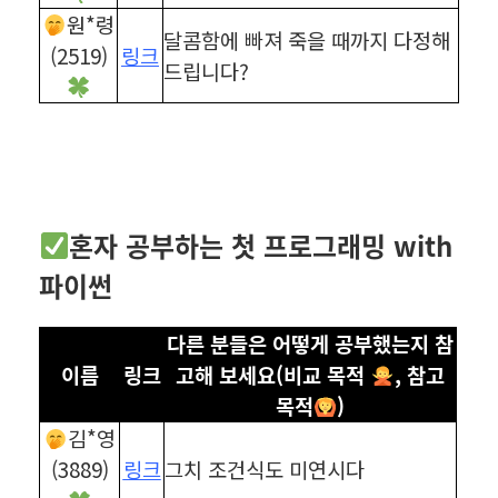
원*령
달콤함에 빠져 죽을 때까지 다정해
(2519)
링크
드립니다?
혼자 공부하는 첫 프로그래밍 with
파이썬
다른 분들은 어떻게 공부했는지 참
이름
링크
고해 보세요(비교 목적
, 참고
목적
)
김*영
(3889)
링크
그치 조건식도 미연시다