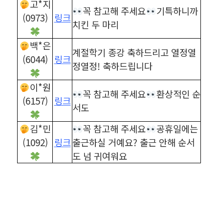
고*지
꼭 참고해 주세요
기특하니까
(0973)
링크
치킨 두 마리
백*은
계절학기 종강 축하드리고 열정열
(6044)
링크
정열정! 축하드립니다
이*원
꼭 참고해 주세요
환상적인 순
(6157)
링크
서도
김*민
꼭 참고해 주세요
공휴일에는
(1092)
링크
출근하실 거예요? 출근 안해 순서
도 넘 귀여워요