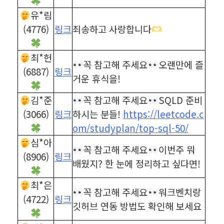
유*림
(4776)
링크
죄송하고 사랑합니다
최*헌
꼭 참고해 주세요
오랜만에 즐
(6887)
링크
거운 휴식을!
김*준
꼭 참고해 주세요
SQLD 준비
(3066)
링크
하시는 분들!
https://leetcode.c
om/studyplan/top-sql-50/
심*아
꼭 참고해 주세요
이번주 뭐
(8906)
링크
배웠지? 한 눈에 정리하고 싶다면!
최*은
꼭 참고해 주세요
워크벤치랑
(4722)
링크
깃허브 연동 방법도 확인해 보세요