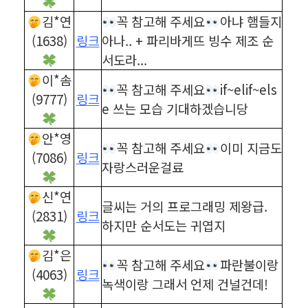
김*연
꼭 참고해 주세요
아냐 햄들지
(1638)
링크
아나.. + 파리바게뜨 빙수 제조 순
서도라...
이*솜
꼭 참고해 주세요
if~elif~els
(9777)
링크
e 쓰는 모습 기대하겠습니당
안*영
꼭 참고해 주세요
이미 지금도
(7086)
링크
자랑스러운걸료
신*연
글씨는 거의 프로그래밍 제왕급.
(2831)
링크
하지만 순서도는 귀엽지
김*은
꼭 참고해 주세요
파란불이랑
(4063)
링크
녹색이랑 그래서 언제 건널건데!