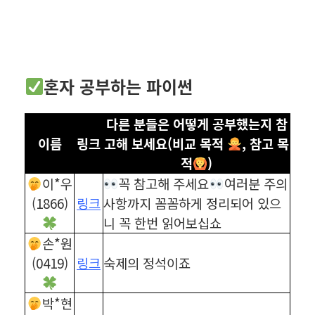
혼자 공부하는 파이썬
다른 분들은 어떻게 공부했는지 참
이름
링크
고해 보세요(비교 목적
, 참고 목
적
)
이*우
꼭 참고해 주세요
여러분 주의
(1866)
링크
사항까지 꼼꼼하게 정리되어 있으
니 꼭 한번 읽어보십쇼
손*원
(0419)
링크
숙제의 정석이죠
박*현