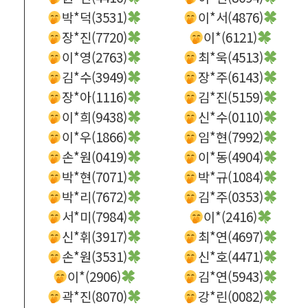
박*덕(3531)
이*서(4876)
장*진(7720)
이*(6121)
이*영(2763)
최*욱(4513)
김*수(3949)
장*주(6143)
장*아(1116)
김*진(5159)
이*희(9438)
신*수(0110)
이*우(1866)
임*현(7992)
손*원(0419)
이*동(4904)
박*현(7071)
박*규(1084)
박*리(7672)
김*주(0353)
서*미(7984)
이*(2416)
신*휘(3917)
최*연(4697)
손*원(3531)
신*호(4471)
이*(2906)
김*연(5943)
곽*진(8070)
강*린(0082)