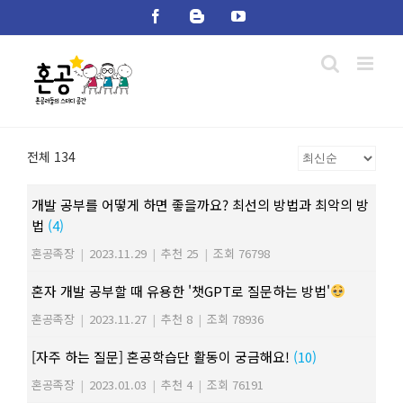
Skip
Facebook
Blogger
YouTube
to
content
전체 134
개발 공부를 어떻게 하면 좋을까요? 최선의 방법과 최악의 방
법
(4)
혼공족장
|
2023.11.29
|
추천 25
|
조회 76798
혼자 개발 공부할 때 유용한 '챗GPT로 질문하는 방법'
혼공족장
|
2023.11.27
|
추천 8
|
조회 78936
[자주 하는 질문] 혼공학습단 활동이 궁금해요!
(10)
혼공족장
|
2023.01.03
|
추천 4
|
조회 76191