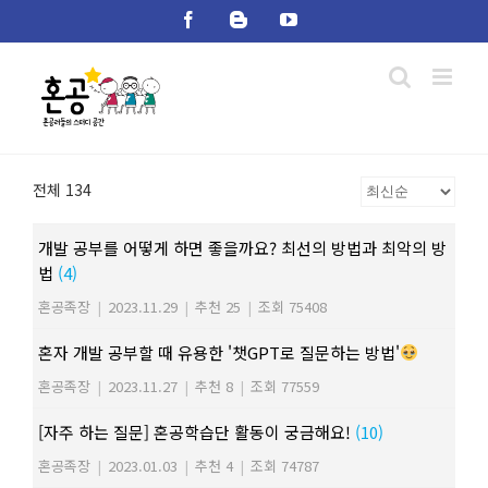
Skip
Facebook
Blogger
YouTube
to
content
전체 134
개발 공부를 어떻게 하면 좋을까요? 최선의 방법과 최악의 방
법
(4)
혼공족장
|
2023.11.29
|
추천 25
|
조회 75408
혼자 개발 공부할 때 유용한 '챗GPT로 질문하는 방법'
혼공족장
|
2023.11.27
|
추천 8
|
조회 77559
[자주 하는 질문] 혼공학습단 활동이 궁금해요!
(10)
혼공족장
|
2023.01.03
|
추천 4
|
조회 74787