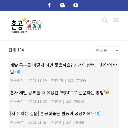
Skip
Facebook
Blogger
YouTube
to
content
전체 134
개발 공부를 어떻게 하면 좋을까요? 최선의 방법과 최악의 방
법
(4)
혼공족장
|
2023.11.29
|
추천 25
|
조회 77099
혼자 개발 공부할 때 유용한 '챗GPT로 질문하는 방법'
혼공족장
|
2023.11.27
|
추천 8
|
조회 79242
[자주 하는 질문] 혼공학습단 활동이 궁금해요!
(10)
혼공족장
|
2023.01.03
|
추천 4
|
조회 76468