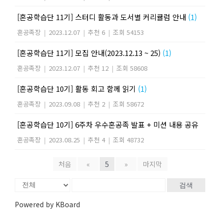
[혼공학습단 11기] 스터디 활동과 도서별 커리큘럼 안내
(1)
혼공족장
|
2023.12.07
|
추천 6
|
조회 54153
[혼공학습단 11기] 모집 안내(2023.12.13 ~ 25)
(1)
혼공족장
|
2023.12.07
|
추천 12
|
조회 58608
[혼공학습단 10기] 활동 회고 함께 읽기
(1)
혼공족장
|
2023.09.08
|
추천 2
|
조회 58672
[혼공학습단 10기] 6주차 우수혼공족 발표 + 미션 내용 공유
혼공족장
|
2023.08.25
|
추천 4
|
조회 48732
처음
«
5
»
마지막
검색
Powered by KBoard