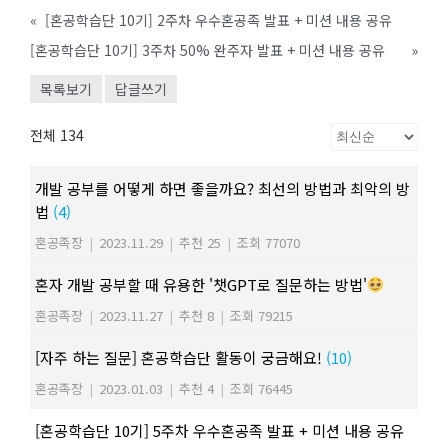
«
[혼공학습단 10기] 2주차 우수혼공족 발표 + 미션 내용 공유
[혼공학습단 10기] 3주차 50% 완주자 발표 + 미션 내용 공유
»
목록보기
답글쓰기
전체 134
개발 공부를 어떻게 하면 좋을까요? 최선의 방법과 최악의 방
법
(4)
혼공족장
|
2023.11.29
|
추천 25
|
조회 77070
혼자 개발 공부할 때 유용한 '챗GPT로 질문하는 방법'
혼공족장
|
2023.11.27
|
추천 8
|
조회 79215
[자주 하는 질문] 혼공학습단 활동이 궁금해요!
(10)
혼공족장
|
2023.01.03
|
추천 4
|
조회 76445
[혼공학습단 10기] 5주차 우수혼공족 발표 + 미션 내용 공유