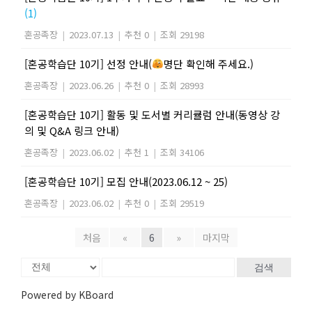
(1)
혼공족장
|
2023.07.13
|
추천 0
|
조회 29198
[혼공학습단 10기] 선정 안내(
명단 확인해 주세요.)
혼공족장
|
2023.06.26
|
추천 0
|
조회 28993
[혼공학습단 10기] 활동 및 도서별 커리큘럼 안내(동영상 강
의 및 Q&A 링크 안내)
혼공족장
|
2023.06.02
|
추천 1
|
조회 34106
[혼공학습단 10기] 모집 안내(2023.06.12 ~ 25)
혼공족장
|
2023.06.02
|
추천 0
|
조회 29519
처음
«
6
»
마지막
검색
Powered by KBoard