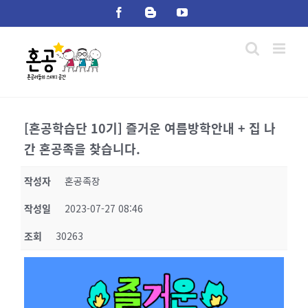
Skip
Facebook
Blogger
YouTube
to
content
[혼공학습단 10기] 즐거운 여름방학안내 + 집 나
간 혼공족을 찾습니다.
작성자
혼공족장
작성일
2023-07-27 08:46
조회
30263