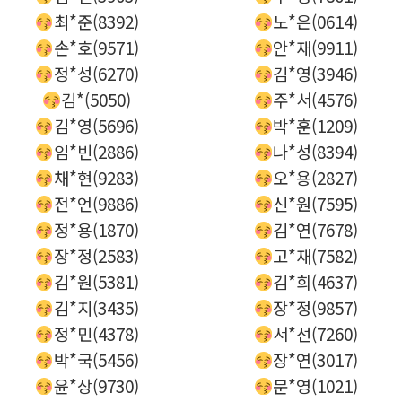
최*준(8392)
노*은(0614)
손*호(9571)
안*재(9911)
정*성(6270)
김*영(3946)
김*(5050)
주*서(4576)
김*영(5696)
박*훈(1209)
임*빈(2886)
나*성(8394)
채*현(9283)
오*용(2827)
전*언(9886)
신*원(7595)
정*용(1870)
김*연(7678)
장*정(2583)
고*재(7582)
김*원(5381)
김*희(4637)
김*지(3435)
장*정(9857)
정*민(4378)
서*선(7260)
박*국(5456)
장*연(3017)
윤*상(9730)
문*영(1021)