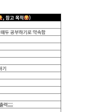
, 참고 목적
)
학 때두 공부하기로 약속함
하기
력;;;;