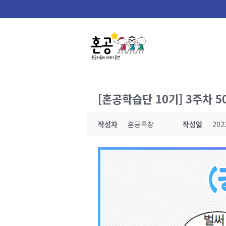
Skip
to
content
[혼공학습단 10기] 3주차 5
작성자
혼공족장
작성일
202