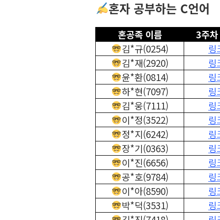
혼자 공부하는 C언어
혼공족 이름
3주차
김*규(0254)
링
김*재(2920)
링
윤*환(0814)
링
하*현(7097)
링
김*웅(7111)
링
이*정(3522)
링
정*지(6242)
링
장*기(0363)
링
이*진(6656)
링
공*호(9784)
링
이*아(8590)
링
박*덕(3531)
링
김*진(7418)
링