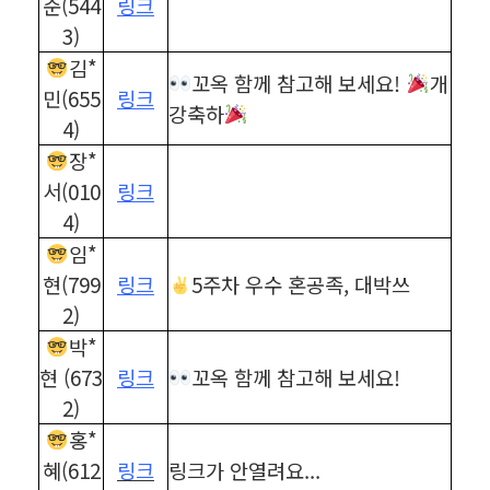
준(544
링크
3)
김*
꼬옥 함께 참고해 보세요!
개
민(655
링크
강축하
4)
장*
서(010
링크
4)
임*
현(799
링크
5주차 우수 혼공족, 대박쓰
2)
박*
현 (673
링크
꼬옥 함께 참고해 보세요!
2)
홍*
혜(612
링크
링크가 안열려요...