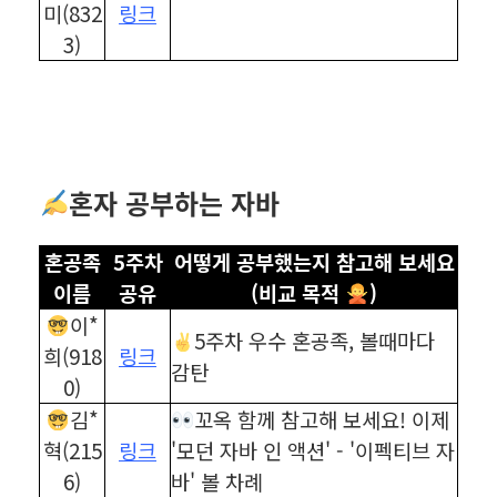
미(832
링크
3)
혼자 공부하는 자바
혼공족
5주차
어떻게 공부했는지 참고해 보세요
이름
공유
(비교 목적
)
이*
5주차 우수 혼공족, 볼때마다
희(918
링크
감탄
0)
김*
꼬옥 함께 참고해 보세요! 이제
혁(215
링크
'모던 자바 인 액션' - '이펙티브 자
6)
바' 볼 차례