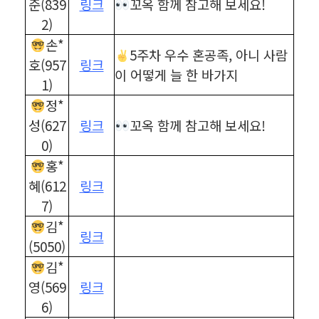
준(839
링크
꼬옥 함께 참고해 보세요!
2)
손*
5주차 우수 혼공족, 아니 사람
호(957
링크
이 어떻게 늘 한 바가지
1)
정*
성(627
링크
꼬옥 함께 참고해 보세요!
0)
홍*
혜(612
링크
7)
김*
링크
(5050)
김*
영(569
링크
6)