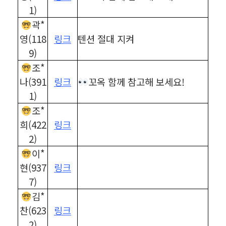
1)
곽*
영(118
링크
텐션 절대 지켜
9)
조*
나(391
링크
꼬옥 함께 참고해 보세요!
1)
조*
희(422
링크
2)
이*
현(937
링크
7)
김*
찬(623
링크
2)