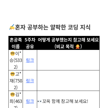
혼자 공부하는 얄팍한 코딩 지식
혼공족
5주차
어떻게 공부했는지 참고해 보세요
이름
공유
(비교 목적
)
이*
승(533
링크
2)
고*
재(758
링크
2)
김*
희(463
링크
꼬옥 함께 참고해 보세요!
7)