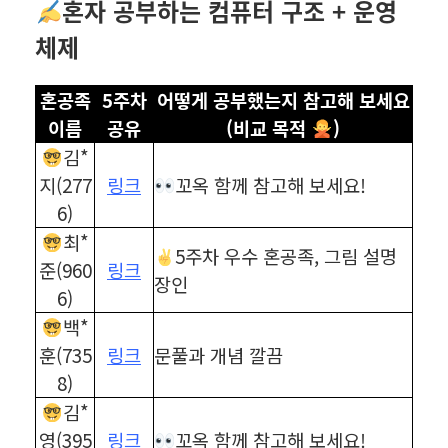
혼자 공부하는 컴퓨터 구조 + 운영
체제
혼공족
5주차
어떻게 공부했는지 참고해 보세요
이름
공유
(비교 목적
)
김*
지(277
링크
꼬옥 함께 참고해 보세요!
6)
최*
5주차 우수 혼공족, 그림 설명
준(960
링크
장인
6)
백*
훈(735
링크
문풀과 개념 깔끔
8)
김*
영(395
링크
꼬옥 함께 참고해 보세요!