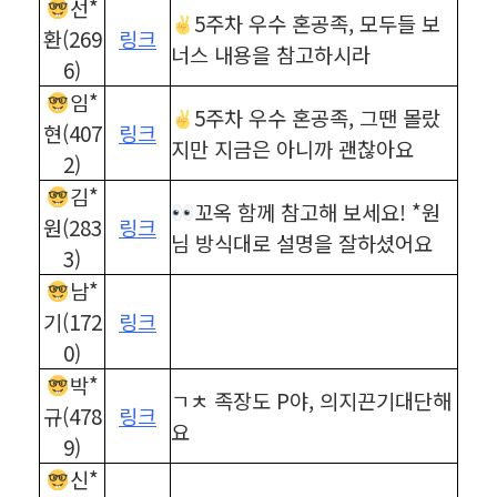
선*
5주차 우수 혼공족, 모두들 보
환(269
링크
너스 내용을 참고하시라
6)
임*
5주차 우수 혼공족, 그땐 몰랐
현(407
링크
지만 지금은 아니까 괜찮아요
2)
김*
꼬옥 함께 참고해 보세요! *원
원(283
링크
님 방식대로 설명을 잘하셨어요
3)
남*
기(172
링크
0)
박*
ㄱㅊ 족장도 P야, 의지끈기대단해
규(478
링크
요
9)
신*