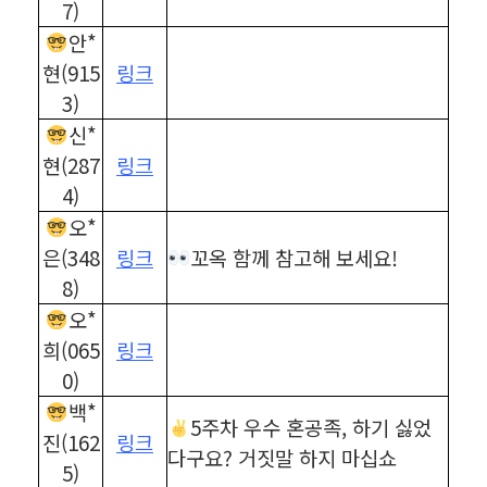
7)
안*
현(915
링크
3)
신*
현(287
링크
4)
오*
은(348
링크
꼬옥 함께 참고해 보세요!
8)
오*
희(065
링크
0)
백*
5주차 우수 혼공족, 하기 싫었
진(162
링크
다구요? 거짓말 하지 마십쇼
5)