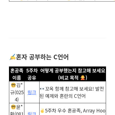
혼자 공부하는 C언어
혼공족
5주차
어떻게 공부했는지 참고해 보세요
이름
공유
(비교 목적
)
김*
꼬옥 함께 참고해 보세요! 발전
규(025
링크
된 예제와 혼란의 C언어
4)
윤*
5주차 우수 혼공족, Array Hoo
환(081
링크