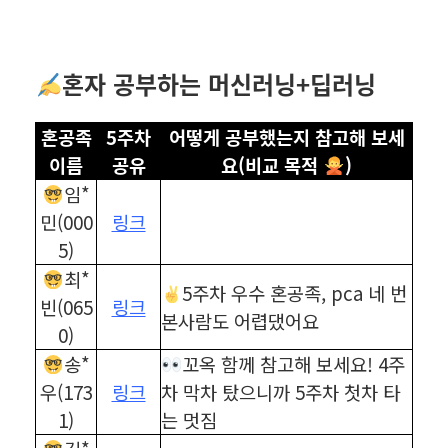
혼자 공부하는 머신러닝+딥러닝
혼공족
5주차
어떻게 공부했는지 참고해 보세
이름
공유
요(비교 목적
)
임*
민(000
링크
5)
최*
5주차 우수 혼공족, pca 네 번
빈(065
링크
본사람도 어렵댔어요
0)
송*
꼬옥 함께 참고해 보세요! 4주
우(173
링크
차 막차 탔으니까 5주차 첫차 타
1)
는 멋짐