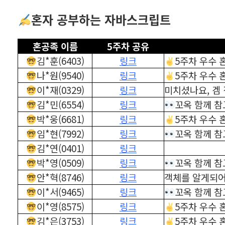
혼자 공부하는 자바스크립트
혼공족 이름
5주차 공유
김*훈(6403)
링크
5주차 우수 
나*원(9540)
링크
5주차 우수 
이*재(0329)
링크
미치셨나요, 겜
김*민(6554)
링크
꼬옥 함께 참
박*웅(6681)
링크
5주차 우수 
임*현(7992)
링크
꼬옥 함께 참
김*연(0401)
링크
박*영(0509)
링크
꼬옥 함께 참
안*혁(8746)
링크
객체를 알게되어
이*서(9465)
링크
꼬옥 함께 참
이*영(8575)
링크
5주차 우수 
김*은(3753)
링크
5주차 우수 