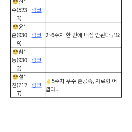
한*
수(523
링크
3)
윤*
훈(930
링크
2~6주차 한 번에 내심 안된다구요
9)
황*
동(930
링크
2)
설*
5주차 우수 혼공족, 자료형 어
진(712
링크
렵다..
7)