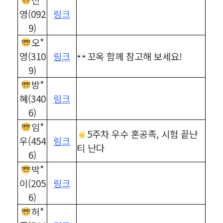
영(092
링크
9)
오*
영(310
링크
꼬옥 함께 참고해 보세요!
9)
방*
혜(340
링크
6)
임*
5주차 우수 혼공족, 시험 끝난
우(454
링크
티 난다
6)
박*
이(205
링크
6)
허*