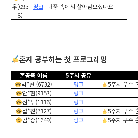
우(095
링크
태풍 속에서 살아남으셨나요
8)
혼자 공부하는 첫 프로그래밍
혼공족 이름
5주차 공유
박*현 (6732)
링크
5주차 우수 
안*현(9153)
링크
신*우(1116)
링크
설*진(7127)
링크
5주차 우수 
김*승(1649)
링크
5주차 우수 