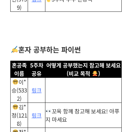
9)
혼자 공부하는 파이썬
혼공족
5주차
어떻게 공부했는지 참고해 보세요
이름
공유
(비교 목적
)
이*
승(533
링크
2)
김*
꼬옥 함께 참고해 보세요! 아푸
정(121
링크
지 마세요
8)
전*