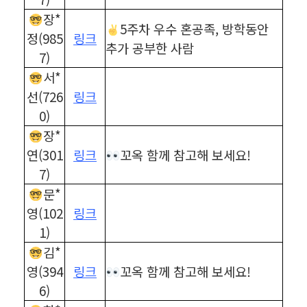
장*
5주차 우수 혼공족, 방학동안
정(985
링크
추가 공부한 사람
7)
서*
선(726
링크
0)
장*
연(301
링크
꼬옥 함께 참고해 보세요!
7)
문*
영(102
링크
1)
김*
영(394
링크
꼬옥 함께 참고해 보세요!
6)