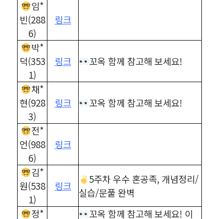
임*
빈(288
링크
6)
박*
덕(353
링크
꼬옥 함께 참고해 보세요!
1)
채*
현(928
링크
꼬옥 함께 참고해 보세요!
3)
전*
언(988
링크
6)
김*
5주차 우수 혼공족, 개념정리/
원(538
링크
실습/문풀 완벽
1)
정*
꼬옥 함께 참고해 보세요! 이