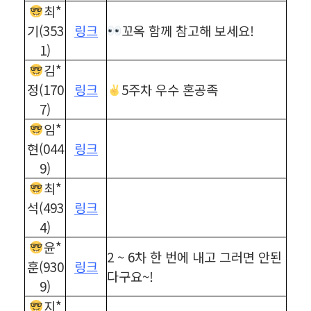
최*
기(353
링크
꼬옥 함께 참고해 보세요!
1)
김*
정(170
링크
5주차 우수 혼공족
7)
임*
현(044
링크
9)
최*
석(493
링크
4)
윤*
2 ~ 6차 한 번에 내고 그러면 안된
훈(930
링크
다구요~!
9)
지*