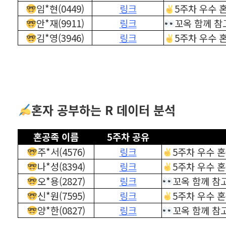
임*현(0449)
링크
5주차 우수 
안*재(9911)
링크
꼬옥 함께 참
김*영(3946)
링크
5주차 우수 
혼자 공부하는 R 데이터 분석
혼공족 이름
5주차 공유
주*서(4576)
링크
5주차 우수 
나*성(8394)
링크
5주차 우수 
오*용(2827)
링크
꼬옥 함께 참
신*원(7595)
링크
5주차 우수 혼
양*한(0827)
링크
꼬옥 함께 참