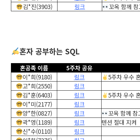
김*진(3903)
링크
꼬옥 함께 참
혼자 공부하는 SQL
혼공족 이름
5주차 공유
이*희(9180)
링크
5주차 우수 
고*희(2550)
링크
김*훈(6403)
링크
5주차 우수 
이*미(2177)
링크
양*한(0827)
링크
꼬옥 함께 참
곽*영(1189)
링크
텐션 절대 지켜
신*수(0110)
링크