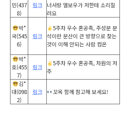
민(437
링크
너셔랑 엘보우가 저한테 소리질
8)
러요
박*
5주차 우수 혼공족, 주성분 분
국(545
링크
석이란 분산이 큰 방향으로 찾는
6)
것이 이해 안되는 사람 컴온
박*
5주차 우수 혼공족, 차원의 저
호(455
링크
주
7)
김*
대(098
링크
꼬옥 함께 참고해 보세요!
2)