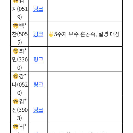
김*
지(051
링크
9)
백*
찬(505
링크
5주차 우수 혼공족, 설명 대장
5)
최*
민(336
링크
0)
강*
나(052
링크
0)
김*
진(390
링크
3)
최*