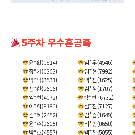
5주차 우수혼공족
윤*환(0814)
임*우(4546)
장*기(0363)
임*현(7992)
박*덕(3531)
백*진(1625)
선*환(2696)
김*정(1707)
임*현(4072)
박*현 (6732)
이*희(9180)
설*진(7127)
김*혜(2452)
김*승(1649)
윤*수(2605)
최*빈(0650)
박*호(4557)
백*찬(5055)