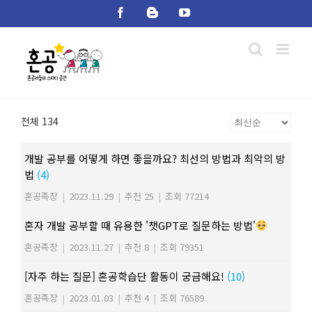
Skip
Facebook
Blogger
YouTube
to
content
전체 134
개발 공부를 어떻게 하면 좋을까요? 최선의 방법과 최악의 방
법
(4)
혼공족장
|
2023.11.29
|
추천 25
|
조회 77214
혼자 개발 공부할 때 유용한 '챗GPT로 질문하는 방법'
혼공족장
|
2023.11.27
|
추천 8
|
조회 79351
[자주 하는 질문] 혼공학습단 활동이 궁금해요!
(10)
혼공족장
|
2023.01.03
|
추천 4
|
조회 76589