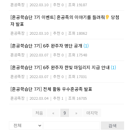
혼공족장
|
2022.03.10
|
추천 0
|
조회 19187
[혼공학습단 7기 이벤트] 혼공족의 이야기를 들려줘
당첨
자 발표
혼공족장
|
2022.03.10
|
추천 0
|
조회 18062
[혼공학습단 7기] 6주 완주자 명단 공개
(1)
혼공족장
|
2022.03.07
|
추천 0
|
조회 17548
[혼공학습단 7기] 6주 완주자 한빛 마일리지 지급 안내
(1)
혼공족장
|
2022.03.07
|
추천 0
|
조회 17031
[혼공학습단 7기] 전체 활동 우수혼공족 발표
혼공족장
|
2022.03.04
|
추천 1
|
조회 16705
처음
«
9
»
마지막
검색