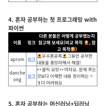
⠀
⠀
4. 혼자 공부하는 첫 프로그래밍 with
파이썬
다른 분들은 어떻게 공부했는지
이름
링크
참고해 보세요(비교 목적
, 참
고 목적
)
우수혼공족
그동안 공부한
aprom
링크
내용을 총망라해서 해결!
클릭 요망
마자요. 문제 푸는
danche
링크
것보다 이해한 내용 정리하는ㄱ
ong
ㅔ더 어려워요
⠀
⠀
5. 혼자 공부하는 머신러닝+딥러닝