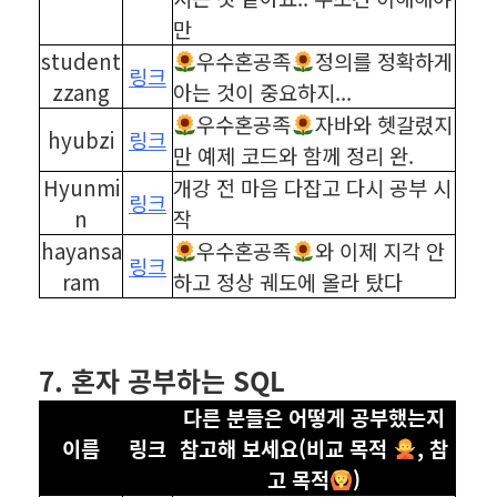
만
student
우수혼공족
정의를 정확하게
링크
zzang
아는 것이 중요하지...
우수혼공족
자바와 헷갈렸지
hyubzi
링크
만 예제 코드와 함께 정리 완.
Hyunmi
개강 전 마음 다잡고 다시 공부 시
링크
n
작
hayansa
우수혼공족
와 이제 지각 안
링크
ram
하고 정상 궤도에 올라 탔다
⠀
⠀
7. 혼자 공부하는 SQL
다른 분들은 어떻게 공부했는지
이름
링크
참고해 보세요(비교 목적
, 참
고 목적
)