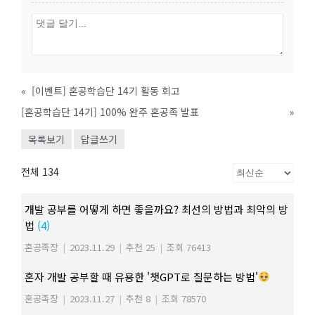
«
[이벤트] 혼공학습단 14기 활동 회고
[혼공학습단 14기] 100% 완주 혼공족 발표
»
목록보기
답글쓰기
전체 134
개발 공부를 어떻게 하면 좋을까요? 최선의 방법과 최악의 방
법
(4)
혼공족장
|
2023.11.29
|
추천 25
|
조회 76413
혼자 개발 공부할 때 유용한 '챗GPT로 질문하는 방법'
혼공족장
|
2023.11.27
|
추천 8
|
조회 78570