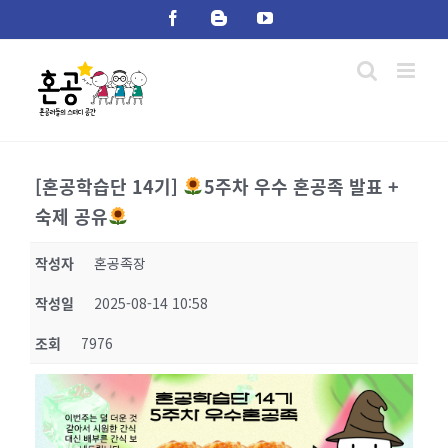
Skip
Facebook
Blogger
YouTube
to
content
[혼공학습단 14기]
5주차 우수 혼공족 발표 +
숙제 공유
작성자
혼공족장
작성일
2025-08-14 10:58
조회
7976