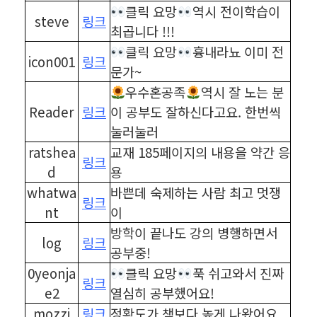
클릭 요망
역시 전이학습이
steve
링크
최곱니다 !!!
클릭 요망
흉내라뇨 이미 전
icon001
링크
문가~
우수혼공족
역시 잘 노는 분
Reader
링크
이 공부도 잘하신다고요. 한번씩
눌러눌러
ratshea
교재 185페이지의 내용을 약간 응
링크
d
용
whatwa
바쁜데 숙제하는 사람 최고 멋쟁
링크
nt
이
방학이 끝나도 강의 병행하면서
log
링크
공부중!
0yeonja
클릭 요망
푹 쉬고와서 진짜
링크
e2
열심히 공부했어요!
mozzi
링크
정확도가 책보다 높게 나왔어요.