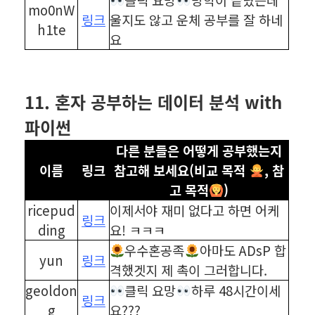
mo0nW
링크
울지도 않고 운체 공부를 잘 하네
h1te
요
⠀
⠀
11. 혼자 공부하는 데이터 분석 with
파이썬
다른 분들은 어떻게 공부했는지
이름
링크
참고해 보세요(비교 목적
, 참
고 목적
)
ricepud
이제서야 재미 없다고 하면 어케
링크
ding
요! ㅋㅋㅋ
우수혼공족
아마도 ADsP 합
yun
링크
격했겟지 제 촉이 그러합니다.
geoldon
클릭 요망
하루 48시간이세
링크
g
요???