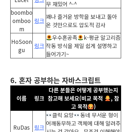
무 재밌어 ^-^
boombo
꽤나 즐거운 방학을 보내고 돌아
omboo
링크
온 것만으로도 압도적 감사
m
우수혼공족
k-평균 알고리즘
HoSoon
링크
작동 방식을 제일 쉽게 설명하고
gu
들어가기~
⠀
⠀
6. 혼자 공부하는 자바스크립트
다른 분들은 어떻게 공부했는지
이름
링크
참고해 보세요(비교 목적
, 참
고 목적
)
클릭 요망
동네 무서운 형이
어깨동무하고 객체에 대해 알려주
RuDas
링크
시는 것 같아요.. 무조건 이해해야