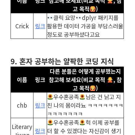
이름
링크
참고해 보세요(비교 목적
, 참
고 목적
)
클릭 요망
dplyr 패키지를
Crick
링크
활용한 데이터 가공을 부담스러울
정도로 공부하셨다고요
⠀
⠀
9. 혼자 공부하는 얄팍한 코딩 지식
다른 분들은 어떻게 공부했는지
이름
링크
참고해 보세요(비교 목적
, 참
고 목적
)
우수혼공족
남은 건 낡고 지
chb
링크
친 나의 몸이라뇨 ㅋㅋㅋㅋㅋㅋㅋ
ㅋㅋㅋㅋㅋㅋㅋ
우수혼공족
헉 이제 공부를
Literary
링크
더 할 수 있겠다는 자신감이 생기
Jiwon