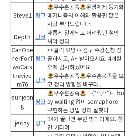
우수혼공족
운영체제 동기화
Steve1
링크
메커니즘의 이해와 활용편 많은
사랑 부탁드립니다.
새롭게 알게되고 어려웠던 점만
Depth
링크
싸악 정리
CanOpe
클릭 요망
컴구 수강신청 성
nerForT
링크
공하시고, A+ 받아오세요. 4개월
woCats
후에 검사하겠어요
trevivo
우수혼공족
우수혼공족을 보
링크
m76
고 정리 방향을 바꾸다..
우수혼공족
╰(*°▽°*)╯bu
eunjeon
링크
sy waiting 없이 semaphore
g
구현하는 방법 정리 잘햇다
14기 끝나면 무한 방학이에요. 쫌
jenny
링크
만 기다려
클릭 요망
방학이 끝났는데