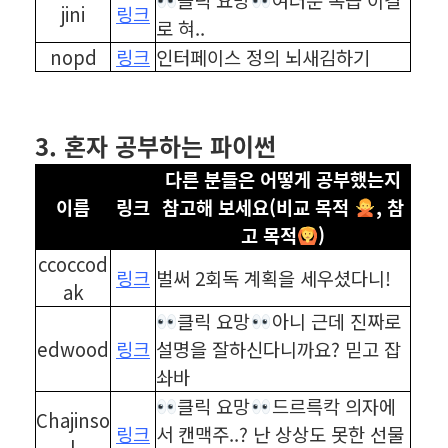
jini
링크
로 혀..
nopd
링크
인터페이스 정의 뇌새김하기
⠀
⠀
3. 혼자 공부하는 파이썬
다른 분들은 어떻게 공부했는지
이름
링크
참고해 보세요(비교 목적
, 참
고 목적
)
ccoccod
링크
벌써 2회독 계획을 세우셨다니!
ak
클릭 요망
아니 근데 진짜로
edwood
링크
설명을 잘하신다니까요? 믿고 잡
솨바
클릭 요망
드르륵칵 의자에
Chajinso
링크
서 캔맥주..? 난 상상도 못한 선물
l