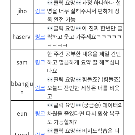
클릭 요망
과정 하나하나 설
jiho
링크
명을 너무 잘해주셔서 편하게 정
독 완전 가능
클릭 요망
아 진짜 한번만 클
haservi
링크
릭하고 웃고 가주세요ㅋㅋㅋㅋㅋ
ㅋㅋㅋㅋ
한 주간 공부한 내용을 제일 간단
sam
링크
하고 깔끔하게 요약 잘 해주심니
다요
클릭 요망
힘들죠? (힘들죠)
bbangju
링크
오늘도 잔인한 세상은 너를 비웃
n
고
클릭 요망
(궁금증) 데이터의
eun
링크
차원을 줄였다면 다시 원상 복구
도 가능할까?
클릭 요망
비지도학습은 너
Lucel
링크