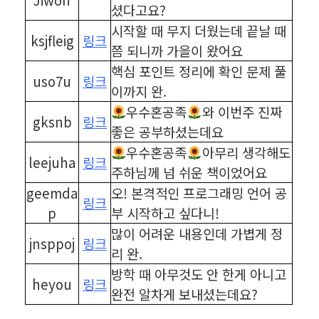
셨다고요?
시작할 때 무지 더웠는데 끝날 때
ksjfleig
링크
쯤 되니까 가을이 왔어요
핵심 포인트 정리에 확인 문제 풀
uso7u
링크
이까지 완.
우수혼공족
와 이번주 진짜
gksnb
링크
좋은 공부하셨는데요
우수혼공족
아무리 생각해도
leejuha
링크
주하님께 넘 쉬운 책이었어요
geemda
오! 본격적인 프로그래밍 언어 공
링크
p
부 시작하고 싶다니!
많이 어려운 내용인데 가볍게 정
jnsppoj
링크
리 완.
방학 때 아무것도 안 한게 아니고
heyou
링크
완전 알차게 보내셨는데요?
⠀