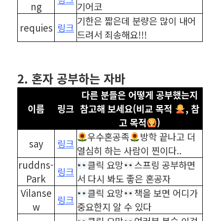
ng
기어코
기한은 짧은데 분량은 많이 내어
requies
링크
드려서 죄송해요!!!
⠀
⠀
2. 혼자 공부하는 자바
다른 분들은 어떻게 공부했는지
이름
링크
참고해 보세요(비교 목적
, 참
고 목적
)
우수혼공족
방학 끝나고 더
say
링크
열심히 하는 사람이 찐이다..
ruddns-
클릭 요망
스프링 공부하면
링크
Park
서 다시 봐도 좋은 혼공자
Vilanse
클릭 요망
책을 보면 어디가
링크
w
중요한지 알 수 있다
클릭 요망
여러분 복습 이걸