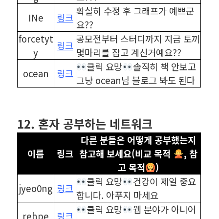
확실히 수정 후 그래프가 예쁘군
INe
링크
요??
forcetyt
공모전부터 스터디까지 지금 토끼
링크
y
몇마리를 잡고 계신거예요??
클릭 요망
솔직히 책 안보고
ocean
링크
그냥 ocean님 블로그 봐도 된다
⠀
⠀
12. 혼자 공부하는 네트워크
다른 분들은 어떻게 공부했는지
이름
링크
참고해 보세요(비교 목적
, 참
고 목적
)
클릭 요망
건강이 제일 중요
jyeo0ng
링크
합니다. 아푸지 마세요
클릭 요망
웹 분야가 아니어
rehpe
링크