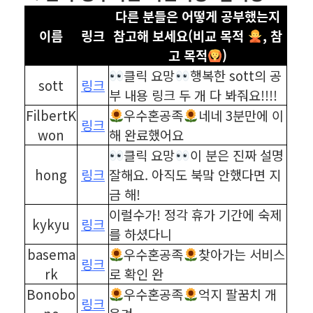
다른 분들은 어떻게 공부했는지
이름
링크
참고해 보세요(비교 목적
, 참
고 목적
)
클릭 요망
행복한 sott의 공
sott
링크
부 내용 링크 두 개 다 봐줘요!!!!
FilbertK
우수혼공족
네네 3분만에 이
링크
won
해 완료했어요
클릭 요망
이 분은 진짜 설명
hong
링크
잘해요. 아직도 북맠 안했다면 지
금 해!
이럴수가! 정각 휴가 기간에 숙제
kykyu
링크
를 하셨다니
basema
우수혼공족
찾아가는 서비스
링크
rk
로 확인 완
Bonobo
우수혼공족
억지 팔꿈치 개
링크