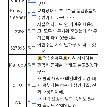
sunny
링크
구요
Heavy_
교착상태… 프로그램 응답없음의
링크
sleeper
주범이 너였구나…….
사실은 하나도 안 가벼운 내용이
Hotao
링크
고, 모두가 무거워 죽겠는데 안 무
거운척 하고 있습니다
이번주는 지각 안하구 제 때 오셨
527095
링크
네요!
우수혼공족
마침 식사하는
Mandoo
링크
철학제 문제를 과제로 풀고있엇다
구~~
클릭 요망
매일매일 시간 내
CHO
링크
서 공부하는 습관이 생겼다죠. 진
짜 대상줘야해.
클릭 요망
방학 숙제도 5주
Ryu
링크
차 숙제도 잘해왔다죠