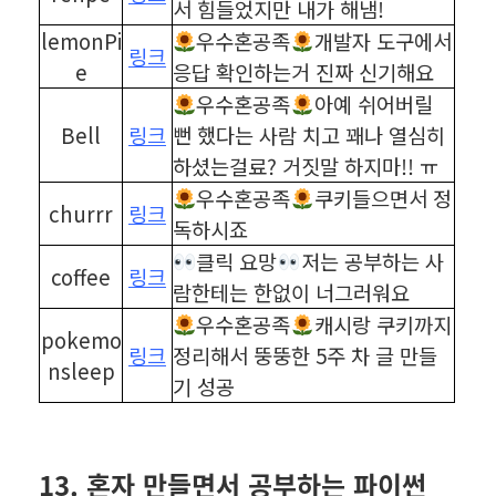
서 힘들었지만 내가 해냄!
lemonPi
우수혼공족
개발자 도구에서
링크
e
응답 확인하는거 진짜 신기해요
우수혼공족
아예 쉬어버릴
Bell
링크
뻔 했다는 사람 치고 꽤나 열심히
하셨는걸료? 거짓말 하지마!! ㅠ
우수혼공족
쿠키들으면서 정
churrr
링크
독하시죠
클릭 요망
저는 공부하는 사
coffee
링크
람한테는 한없이 너그러워요
우수혼공족
캐시랑 쿠키까지
pokemo
링크
정리해서 뚱뚱한 5주 차 글 만들
nsleep
기 성공
⠀
⠀
13. 혼자 만들면서 공부하는 파이썬