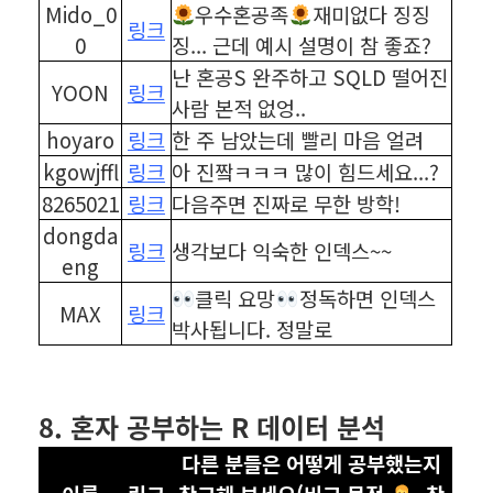
Mido_0
우수혼공족
재미없다 징징
링크
0
징... 근데 예시 설명이 참 좋죠?
난 혼공S 완주하고 SQLD 떨어진
YOON
링크
사람 본적 없엉..
hoyaro
링크
한 주 남았는데 빨리 마음 얼려
kgowjffl
링크
아 진짴ㅋㅋㅋ 많이 힘드세요...?
8265021
링크
다음주면 진짜로 무한 방학!
dongda
링크
생각보다 익숙한 인덱스~~
eng
클릭 요망
정독하면 인덱스
MAX
링크
박사됩니다. 정말로
⠀
⠀
8. 혼자 공부하는 R 데이터 분석
다른 분들은 어떻게 공부했는지