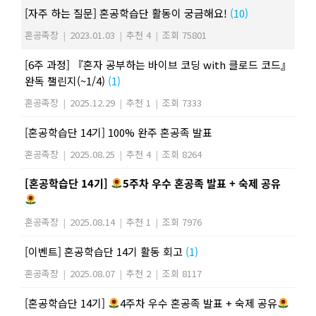
[자주 하는 질문] 혼공학습단 활동이 궁금해요!
(10)
혼공족장
|
2023.01.03
|
추천 4
|
조회 75801
[6주 과정] 『혼자 공부하는 바이브 코딩 with 클로드 코드』
완독 챌린지(~1/4)
(1)
혼공족장
|
2025.12.29
|
추천 1
|
조회 7333
[혼공학습단 14기] 100% 완주 혼공족 발표
혼공족장
|
2025.08.25
|
추천 4
|
조회 8264
[혼공학습단 14기]
5주차 우수 혼공족 발표 + 숙제 공유
혼공족장
|
2025.08.14
|
추천 1
|
조회 7976
[이벤트] 혼공학습단 14기 활동 회고
(1)
혼공족장
|
2025.08.07
|
추천 2
|
조회 8117
[혼공학습단 14기]
4주차 우수 혼공족 발표 + 숙제 공유