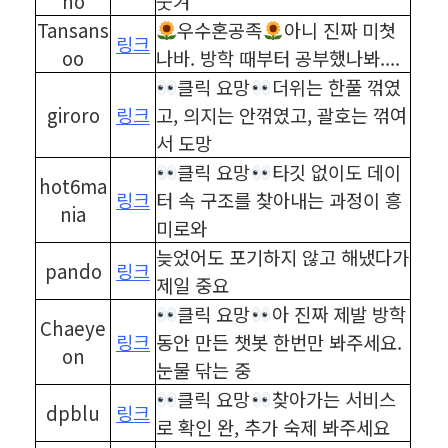
no
웃겨
Tansans
우수혼공족
아니 진짜 미쳣
링크
oo
나바. 방학 때부터 공부했나봐....
클릭 요망
더위는 한풀 꺾였
giroro
링크
고, 의지는 안꺾였고, 괄호는 꺾여
서 도망
클릭 요망
타깃 없이도 데이
hot6ma
링크
터 속 구조를 찾아내는 과정이 흥
nia
미로와
늦었어도 포기하지 않고 해냈다가
pando
링크
제일 중요
클릭 요망
아 진짜 제발 방학
Chaeye
링크
동안 만든 챗봇 한번만 봐주세요.
on
눈물 닦는 중
클릭 요망
찾아가는 서비스
dpblu
링크
로 확인 완, 추가 숙제 봐주세요