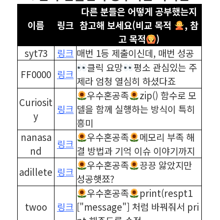
다른 분들은 어떻게 공부했는지
이름
링크
참고해 보세요(비교 목적
, 참
고 목적
)
syt73
링크
매번 1등 제출이신데, 매번 성공
클릭 요망
평소 관심있는 주
FF0000
링크
제라 엄청 열심히 하셨다죠
우수혼공족
zip() 함수로 모
Curiosit
링크
델을 함께 실행하는 방식이 특히
y
흥미
nanasa
우수혼공족
메모리 부족 해
링크
nd
결 방법과 기억 이슈 이야기까지
우수혼공족
끙끙 앓았지만
adillete
링크
성공햇쬬?
우수혼공족
print(respt1
twoo
링크
["message"] 처럼 바꿔줘서 pri