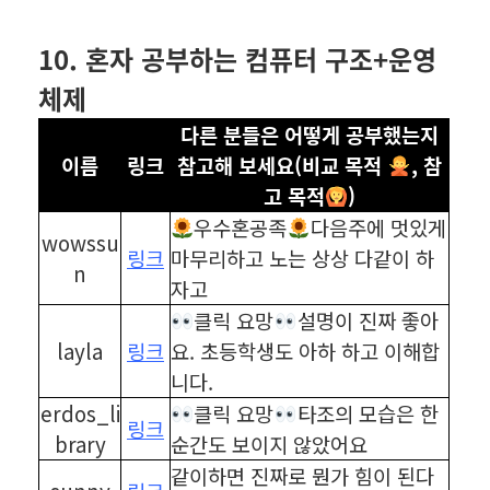
⠀
10. 혼자 공부하는 컴퓨터 구조+운영
체제
다른 분들은 어떻게 공부했는지
이름
링크
참고해 보세요(비교 목적
, 참
고 목적
)
우수혼공족
다음주에 멋있게
wowssu
링크
마무리하고 노는 상상 다같이 하
n
자고
클릭 요망
설명이 진짜 좋아
layla
링크
요. 초등학생도 아하 하고 이해합
니다.
erdos_li
클릭 요망
타조의 모습은 한
링크
brary
순간도 보이지 않았어요
같이하면 진짜로 뭔가 힘이 된다