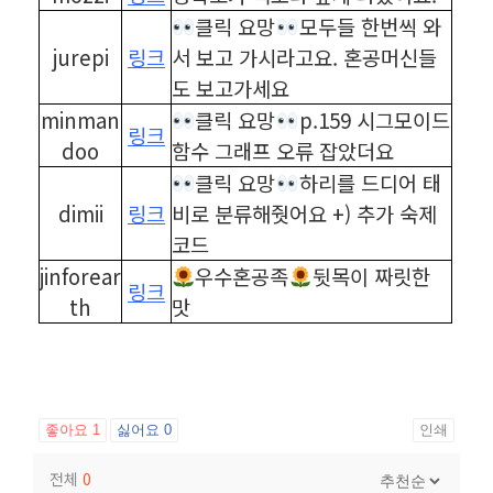
클릭 요망
모두들 한번씩 와
jurepi
링크
서 보고 가시라고요. 혼공머신들
도 보고가세요
minman
클릭 요망
p.159 시그모이드
링크
doo
함수 그래프 오류 잡았더요
클릭 요망
하리를 드디어 태
dimii
링크
비로 분류해줫어요 +) 추가 숙제
코드
jinforear
우수혼공족
뒷목이 짜릿한
링크
th
맛
좋아요
1
싫어요
0
인쇄
전체
0