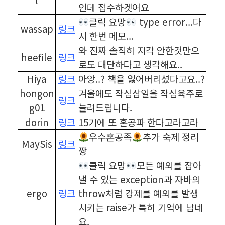
인데 접수하겟어요
클릭 요망
type error...다
wassap
링크
시 한번 메모...
와 진짜 솔직히 지각 안한것만으
heefile
링크
로도 대단하다고 생각해요..
Hiya
링크
아앙..? 책을 잃어버리셨다고요..?
hongon
겨울에도 작심삼일을 작심육주로
링크
g01
늘려드립니다.
dorin
링크
15기에 또 혼공파 한다고라고라
우수혼공족
추가 숙제 정리
MaySis
링크
짱
클릭 요망
모든 예외를 잡아
낼 수 있는 exception과 자바의
ergo
링크
throw처럼 강제를 예외를 발생
시키는 raise가 특히 기억에 남네
요.