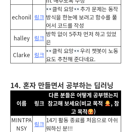
nt 해주도록 수정
클릭 요망
추가 문제는 동작
echonil
링크
방식을 한눈에 보려고 함수를 풀
어서 코드를 작성
방학 없이 5주차 먼저 하고 있었
halley
링크
은
클릭 요망
우리 챗봇이 노동
Clarke
링크
요도 추천해 준다네요.
⠀
⠀
14. 혼자 만들면서 공부하는 딥러닝
다른 분들은 어떻게 공부했는지
이름
링크
참고해 보세요(비교 목적
, 참
고 목적
)
MINTPA
14기 활동 종료를 처음으로 아쉬
링크
NSY
워하신 분!!!