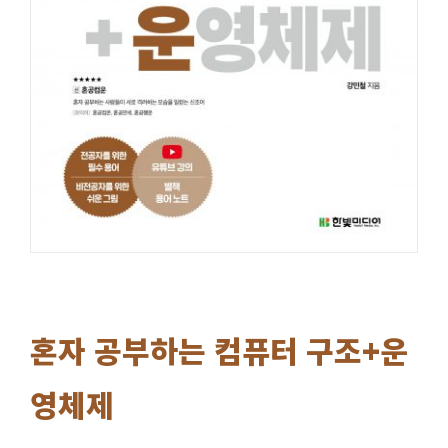
혼자 공부하는 컴퓨터 구조+운
영체제