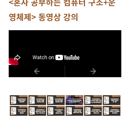
<혼자 공부하는 컴퓨터 구조+운
영체제> 동영상 강의