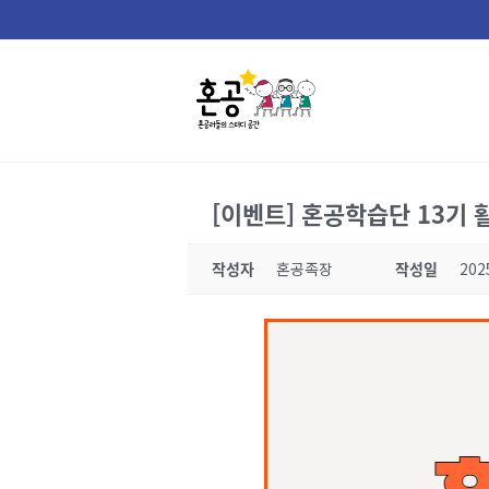
Skip
to
content
[이벤트] 혼공학습단 13기 활동
작성자
혼공족장
작성일
202