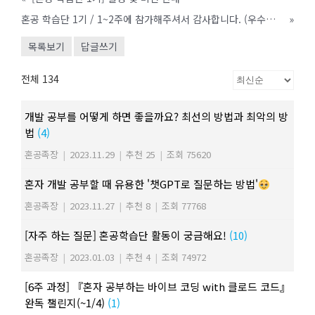
혼공 학습단 1기 / 1~2주에 참가해주셔서 감사합니다. (우수학습자 명단)
»
목록보기
답글쓰기
전체 134
개발 공부를 어떻게 하면 좋을까요? 최선의 방법과 최악의 방
법
(4)
혼공족장
|
2023.11.29
|
추천 25
|
조회 75620
혼자 개발 공부할 때 유용한 '챗GPT로 질문하는 방법'
혼공족장
|
2023.11.27
|
추천 8
|
조회 77768
[자주 하는 질문] 혼공학습단 활동이 궁금해요!
(10)
혼공족장
|
2023.01.03
|
추천 4
|
조회 74972
[6주 과정] 『혼자 공부하는 바이브 코딩 with 클로드 코드』
완독 챌린지(~1/4)
(1)