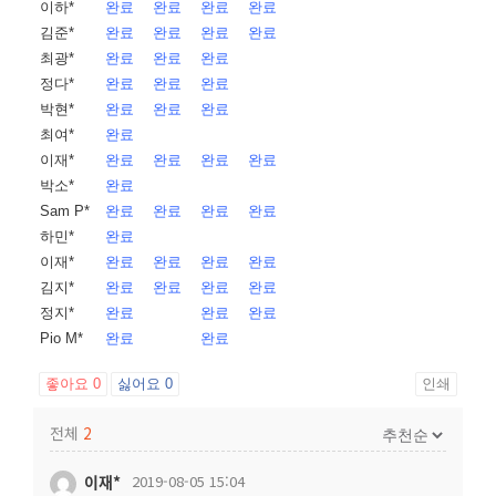
이하*
완료
완료
완료
완료
김준*
완료
완료
완료
완료
최광*
완료
완료
완료
정다*
완료
완료
완료
박현*
완료
완료
완료
최여*
완료
이재*
완료
완료
완료
완료
박소*
완료
Sam P*
완료
완료
완료
완료
하민*
완료
이재*
완료
완료
완료
완료
김지*
완료
완료
완료
완료
정지*
완료
완료
완료
Pio M*
완료
완료
좋아요
0
싫어요
0
인쇄
전체
2
이재*
2019-08-05 15:04