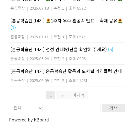
혼공족장
|
2025.07.18
|
추천 1
|
조회 8572
[혼공학습단 14기]
1주차 우수 혼공족 발표 + 숙제 공유
(1)
혼공족장
|
2025.07.11
|
추천 3
|
조회 8574
[혼공학습단 14기] 선정 안내(명단을 확인해 주세요)
(5)
혼공족장
|
2025.06.24
|
추천 2
|
조회 8996
[혼공학습단 14기] 혼공학습단 활동과 도서별 커리큘럼 안내
혼공족장
|
2025.06.09
|
추천 2
|
조회 11281
1
»
마지막
검색
Powered by KBoard