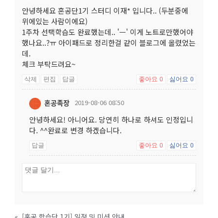
안녕하세요 혼공단1기 스터디 이재* 입니다.. (두분중에
위에있는 사람이에요)
1주차 선택학습도 완료했는데.. 'ㅡ' 이게 노트로만했어야
했나요..?ㅠ 아이패드로 정리한걸 같이 블로그에 올렸었는
데.
체크 부탁드려요~
삭제
편집
답글
좋아요
싫어요
0
0
혼공족장
2019-08-06 08:50
안녕하세요! 아니어요. 당연히 하나로 하셔도 인정입니
다. ^^완료로 변경 하겠습니다.
답글
좋아요
싫어요
0
0
«
[혼공 학습단 1기] 일정 및 미션 안내