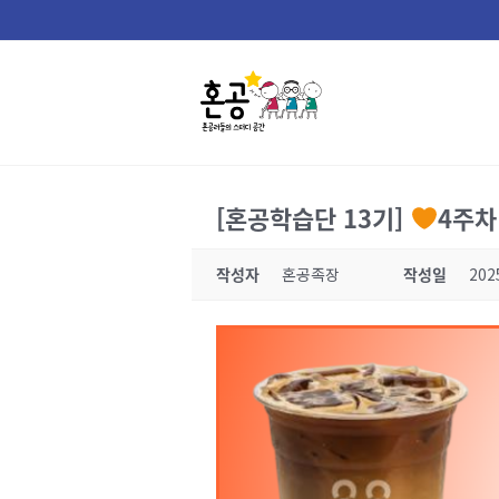
Skip
to
content
[혼공학습단 13기]
4주차
작성자
혼공족장
작성일
202