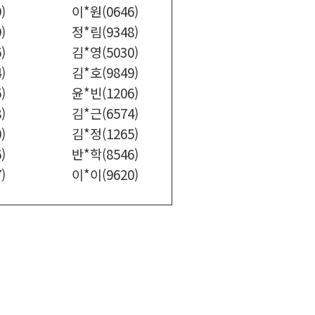
)
이*원(0646)
)
정*림(9348)
)
김*영(5030)
)
김*호(9849)
)
윤*빈(1206)
)
김*근(6574)
)
김*정(1265)
)
반*학(8546)
)
이*이(9620)