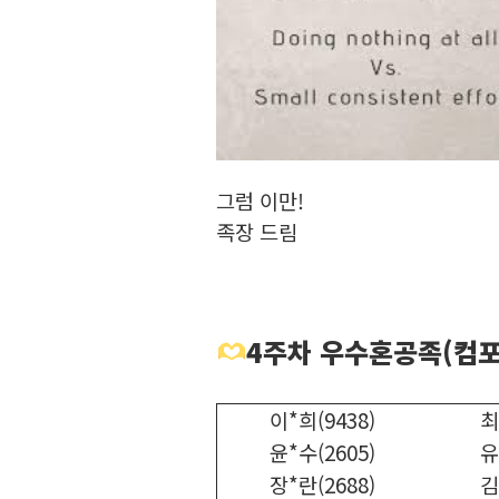
그럼 이만!
족장 드림
4주차 우수혼공족(컴포
이*희(9438)
최
윤*수(2605)
유
장*란(2688)
김