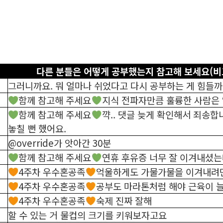
다른 분들은 어떻게 공부했는지 참고해 보세요(
그러니까요. 뭐 얼마나 쉬었다고 다시 공부하는 게 힘들까
함께 참고해 주세요
지식 전파자만큼 훌륭한 사람은
함께 참고해 주세요
꺅.. 댓글 늦게 확인해서 죄송합
놓칠 뻔 했어요.
@override가 앗아간 30분
함께 참고해 주세요
연휴 후유증 너무 잘 이겨내셨
4주차 우수혼공족
억울하게도 가물가물을 이겨내려면
4주차 우수혼공족
공부도 마라톤처럼 해야 근육이 
4주차 우수혼공족
숙제 진짜 잘해
할 수 있는 거 물컵의 크기를 키워보자고요