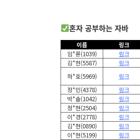
혼자 공부하는 자바
이름
링크
임*륜(1039)
링크
김*현(5587)
링크
하*호(5969)
링크
정*민(4378)
링크
박*솔(1042)
링크
정*현(2504)
링크
이*경(2778)
링크
김*현(0890)
링크
이*현(5199)
링크