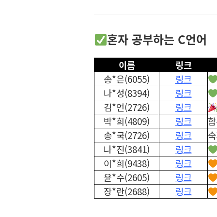
혼자 공부하는 C언어
이름
링크
송*은(6055)
링크
나*성(8394)
링크
김*언(2726)
링크
박*희(4809)
링크
함
송*국(2726)
링크
숙
나*진(3841)
링크
이*희(9438)
링크
윤*수(2605)
링크
장*란(2688)
링크