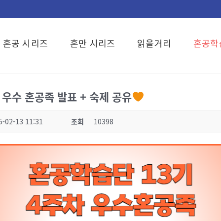
혼공 시리즈
혼만 시리즈
읽을거리
혼공학
 우수 혼공족 발표 + 숙제 공유
5-02-13 11:31
조회
10398