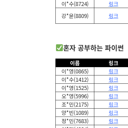
이*수(8724)
링크
강*윤(8809)
링크
혼자 공부하는 파이썬
이름
링크
이*영(0865)
링크
이*수(1412)
링크
이*영(1525)
링크
오*영(5996)
링크
조*민(2175)
링크
양*빈(1089)
링크
정*민(7683)
링크