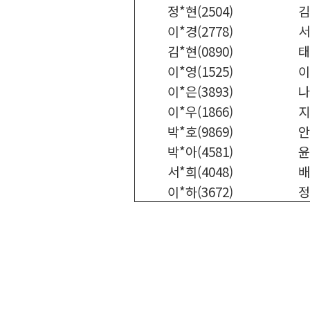
정*현(2504)
김
이*경(2778)
서
김*현(0890)
태
이*영(1525)
이
이*은(3893)
나
이*우(1866)
지
박*호(9869)
안
박*아(4581)
윤
서*희(4048)
배
이*하(3672)
정