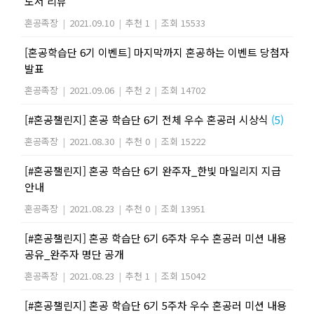
도서 리뷰
혼공족장
|
2021.09.10
|
추천 1
|
조회 15533
[혼공학습단 6기 이벤트] 마지막까지 혼공하는 이벤트 당첨자
발표
혼공족장
|
2021.09.06
|
추천 2
|
조회 14702
[#혼공챌린지] 혼공 학습단 6기 전체 우수 혼공러 시상식
(5)
혼공족장
|
2021.08.30
|
추천 0
|
조회 15222
[#혼공챌린지] 혼공 학습단 6기 완주자_한빛 마일리지 지급
안내
혼공족장
|
2021.08.23
|
추천 0
|
조회 13951
[#혼공챌린지] 혼공 학습단 6기 6주차 우수 혼공러 미션 내용
공유_완주자 명단 공개
혼공족장
|
2021.08.23
|
추천 1
|
조회 15042
[#혼공챌린지] 혼공 학습단 6기 5주차 우수 혼공러 미션 내용