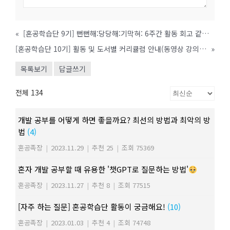
«
[혼공학습단 9기] 뻔뻔해:당당해:기막혀: 6주간 활동 회고 같이 보기
[혼공학습단 10기] 활동 및 도서별 커리큘럼 안내(동영상 강의 및 Q&A 링크 안내)
»
목록보기
답글쓰기
전체 134
개발 공부를 어떻게 하면 좋을까요? 최선의 방법과 최악의 방
법
(4)
혼공족장
|
2023.11.29
|
추천 25
|
조회 75369
혼자 개발 공부할 때 유용한 '챗GPT로 질문하는 방법'
혼공족장
|
2023.11.27
|
추천 8
|
조회 77515
[자주 하는 질문] 혼공학습단 활동이 궁금해요!
(10)
혼공족장
|
2023.01.03
|
추천 4
|
조회 74748