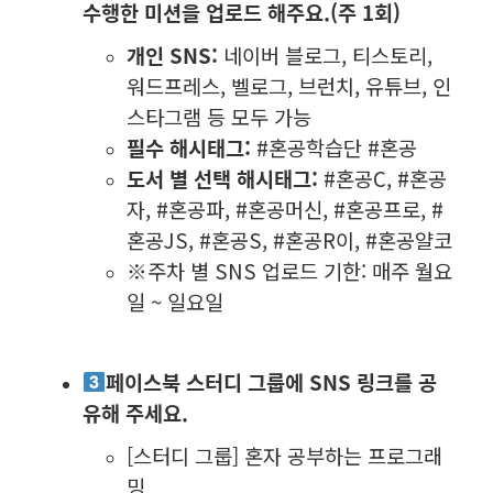
수행한 미션을 업로드 해주요.(주 1회)
개인 SNS:
네이버 블로그, 티스토리,
워드프레스, 벨로그, 브런치, 유튜브, 인
스타그램 등 모두 가능
필수 해시태그:
#혼공학습단 #혼공
도서 별 선택 해시태그:
#혼공C, #혼공
자, #혼공파, #혼공머신, #혼공프로, #
혼공JS, #혼공S, #혼공R이, #혼공얄코
※주차 별 SNS 업로드 기한: 매주 월요
일 ~ 일요일
페이스북 스터디 그룹에 SNS 링크를 공
유해 주세요.
[스터디 그룹] 혼자 공부하는 프로그래
밍