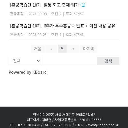
[혼공학습단 10기] 활동 회고 함께 읽기
(1)
혼공족장
|
2023.09.08
|
추천 2
|
조회 57457
[혼공학습단 10기] 6주차 우수혼공족 발표 + 미션 내용 공유
혼공족장
|
2023.08.25
|
추천 4
|
조회 47541
처음
«
5
»
마지막
검색
Powered by KBoard
한빛미디어(주) 서울 서대문구 연희로2길 62
대표이사 : 김태헌 / 사업자등록번호 : 220-81-05665
TEL : 02-2128-8426 / FAX : 02-325-9697 / E-MAIL : event@hanbit.co.kr