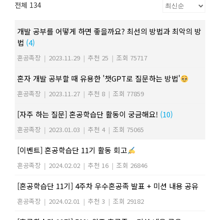
전체 134
개발 공부를 어떻게 하면 좋을까요? 최선의 방법과 최악의 방
법
(4)
혼공족장
|
2023.11.29
|
추천 25
|
조회 75717
혼자 개발 공부할 때 유용한 '챗GPT로 질문하는 방법'
혼공족장
|
2023.11.27
|
추천 8
|
조회 77859
[자주 하는 질문] 혼공학습단 활동이 궁금해요!
(10)
혼공족장
|
2023.01.03
|
추천 4
|
조회 75065
[이벤트] 혼공학습단 11기 활동 회고
혼공족장
|
2024.02.02
|
추천 16
|
조회 26846
[혼공학습단 11기] 4주차 우수혼공족 발표 + 미션 내용 공유
혼공족장
|
2024.02.01
|
추천 3
|
조회 29182