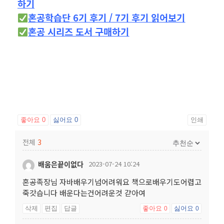
하기
혼공학습단 6기 후기
/
7기 후기 읽어보기
혼공 시리즈 도서 구매하기
좋아요
0
싫어요
0
인쇄
전체
3
배움은끝이없다
2023-07-24 10:24
혼공족장님 자바배우기넘어려워요 책으로배우기도어렵고
죽갓습니다 배운다는건어려운것 갇아여
삭제
편집
답글
좋아요
싫어요
0
0