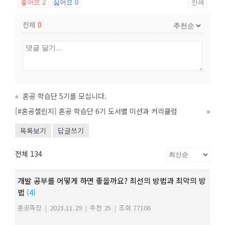
좋아요
2
싫어요
0
인쇄
전체
0
«
혼공 학습단 5기를 모십니다.
[#혼공챌린지] 혼공 학습단 6기 도서별 미션과 커리큘럼
»
목록보기
답글쓰기
전체 134
개발 공부를 어떻게 하면 좋을까요? 최선의 방법과 최악의 방
법
(4)
혼공족장
|
2023.11.29
|
추천 25
|
조회 77106