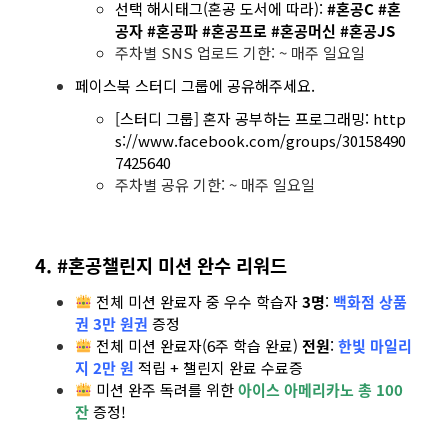
선택 해시태그(혼공 도서에 따라):
#혼공C #혼
공자 #혼공파 #혼공프로 #혼공머신 #혼공JS
주차별 SNS 업로드 기한: ~ 매주 일요일
페이스북 스터디 그룹에 공유해주세요.
[스터디 그룹] 혼자 공부하는 프로그래밍:
http
s://www.facebook.com/groups/30158490
7425640
주차별 공유 기한: ~ 매주 일요일
4. #혼공챌린지 미션 완수 리워드
전체 미션 완료자 중 우수 학습자
3명
:
백화점 상품
권 3만 원권
증정
전체 미션 완료자(6주 학습 완료)
전원
:
한빛 마일리
지 2만 원
적립 + 챌린지 완료 수료증
미션 완주 독려를 위한
아이스 아메리카노 총 100
잔
증정!