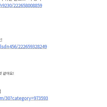
gh9230/222658008859
!
alsdn456/222659328249
것 같아요!
심
com/30?category=973593