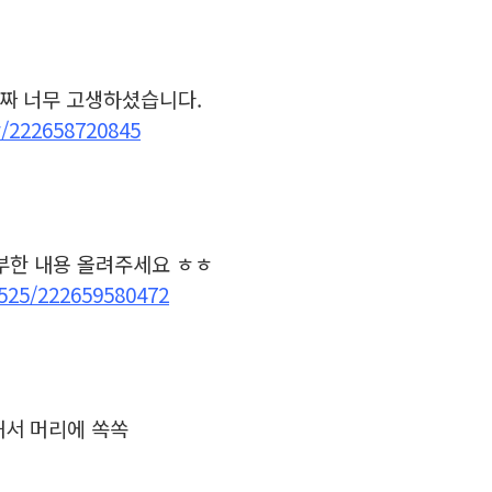
진짜 너무 고생하셨습니다.
r/222658720845
부한 내용 올려주세요 ㅎㅎ
5525/222659580472
해서 머리에 쏙쏙