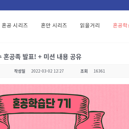
혼공 시리즈
혼만 시리즈
읽을거리
혼공학
 혼공족 발표! + 미션 내용 공유
작성일
2022-03-02 12:27
조회
16361