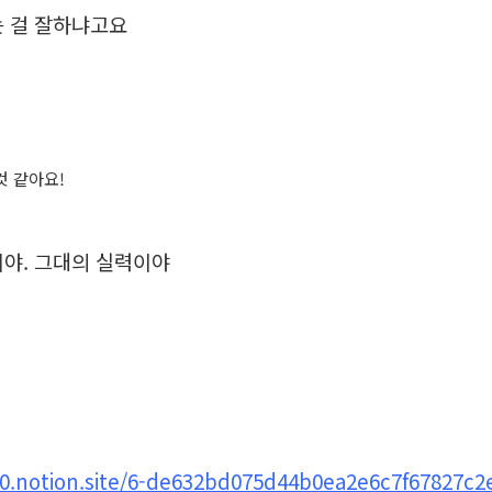
는 걸 잘하냐고요
것 같아요!
야. 그대의 실력이야
10.notion.site/6-de632bd075d44b0ea2e6c7f67827c2