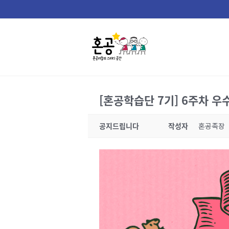
Skip
to
content
[혼공학습단 7기] 6주차 우수
공지드립니다
작성자
혼공족장