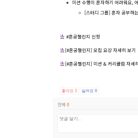
미션 수행이 혼자하기 어려워요, 
[스터디 그룹] 혼자 공부
#혼공챌린지 신청
[#혼공챌린지] 모집 요강 자세히 보기
[#혼공챌린지] 미션 & 커리큘럼 자세
좋아요
2
싫어요
0
전체
0