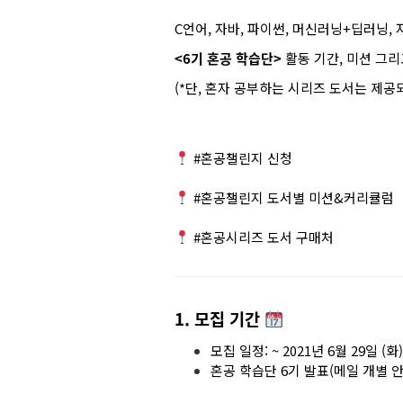
C언어, 자바, 파이썬, 머신러닝+딥러닝
<6기 혼공 학습단>
활동 기간, 미션 그
(*단, 혼자 공부하는 시리즈 도서는 제공
#혼공챌린지 신청
#혼공챌린지 도서별 미션&커리큘럼
#혼공시리즈 도서 구매처
1. 모집 기간
모집 일정: ~ 2021년 6월 29일 (화)
혼공 학습단 6기 발표(메일 개별 안내)