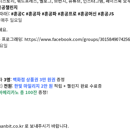
 티스토리, 워드프레스, 벨로그, 브런치, 유튜브, 인스타그램, 페이스북 모
#혼공챌린지
따라):
#혼공C #혼공자 #혼공파 #혼공프로 #혼공머신 #혼공JS
~ 매주 일요일
세요.
는 프로그래밍:
https://www.facebook.com/groups/3015849074256
일요일
습자
3명
:
백화점 상품권 3만 원권
증정
료)
전원
:
한빛 마일리지 2만 원
적립 + 챌린지 완료 수료증
아메리카노 총 100잔
증정!
nbit.co.kr 로 보내주시기 바랍니다.