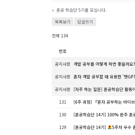
«
혼공 학습단 5기를 모십니다.
목록보기
답글쓰기
전체 134
번호
공지사항
개발 공부를 어떻게 하면 좋을까요
공지사항
혼자 개발 공부할 때 유용한 '챗GP
공지사항
[자주 하는 질문] 혼공학습단 활동
131
[6주 과정] 『혼자 공부하는 바이브 
130
[혼공학습단 14기] 100% 완주 
129
[혼공학습단 14기]
5주차 우수 