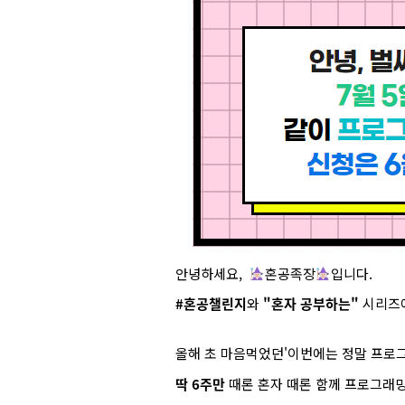
안녕하세요,
혼공족장
입니다.
#혼공챌린지
와
"혼자 공부하는"
시리즈
올해 초 마음먹었던'이번에는 정말 프로
딱 6주만
때론 혼자 때론 함께 프로그래