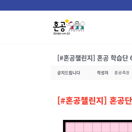
Skip
to
content
[#혼공챌린지] 혼공 학습단 
공지드립니다
작성자
혼공족장
[#혼공챌린지] 혼공단