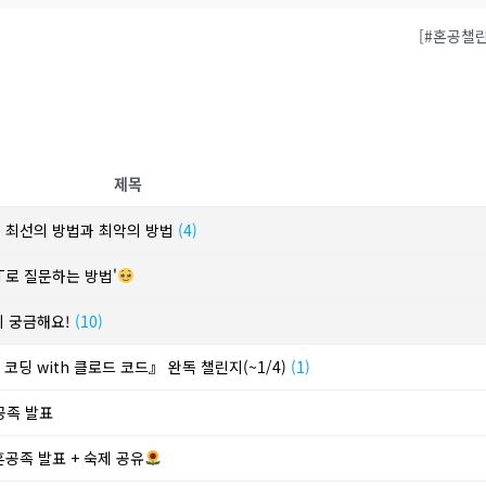
[#혼공챌
제목
? 최선의 방법과 최악의 방법
(4)
T로 질문하는 방법'
이 궁금해요!
(10)
코딩 with 클로드 코드』 완독 챌린지(~1/4)
(1)
혼공족 발표
혼공족 발표 + 숙제 공유