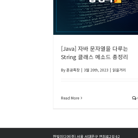
[Java] 자바 문자열을 다루는
String 클래스 메소드 총정리
By
혼공족장
|
3월 20th, 2023
|
읽을거리
Read More
한빛미디어(주) 서울 서대문구 연희로2길 62