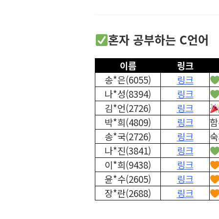
혼자 공부하는 C언어
이름
링크
송*은(6055)
링크
나*성(8394)
링크
김*언(2726)
링크
박*희(4809)
링크
함
송*국(2726)
링크
숙
나*진(3841)
링크
이*희(9438)
링크
윤*수(2605)
링크
장*란(2688)
링크