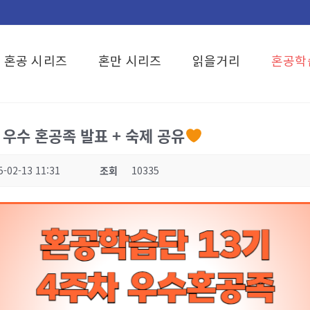
혼공 시리즈
혼만 시리즈
읽을거리
혼공학
 우수 혼공족 발표 + 숙제 공유
5-02-13 11:31
조회
10335