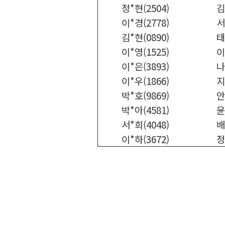
정*현(2504)
김
이*경(2778)
서
김*현(0890)
태
이*영(1525)
이
이*은(3893)
나
이*우(1866)
지
박*호(9869)
안
박*아(4581)
윤
서*희(4048)
배
이*하(3672)
정