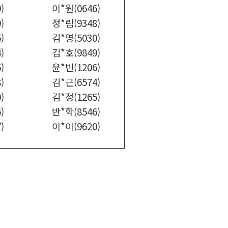
)
이*원(0646)
)
정*림(9348)
)
김*영(5030)
)
김*호(9849)
)
윤*빈(1206)
)
김*근(6574)
)
김*정(1265)
)
반*학(8546)
)
이*이(9620)