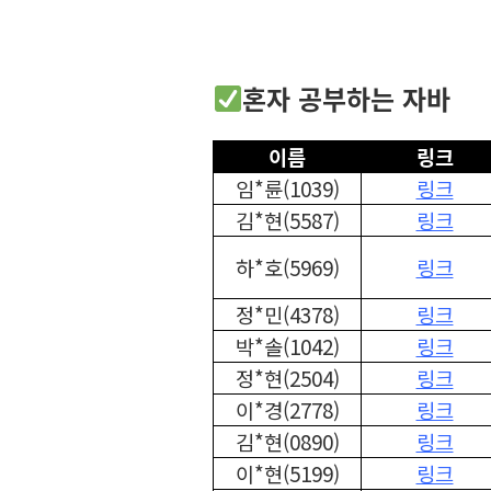
혼자 공부하는 자바
이름
링크
임*륜(1039)
링크
김*현(5587)
링크
하*호(5969)
링크
정*민(4378)
링크
박*솔(1042)
링크
정*현(2504)
링크
이*경(2778)
링크
김*현(0890)
링크
이*현(5199)
링크