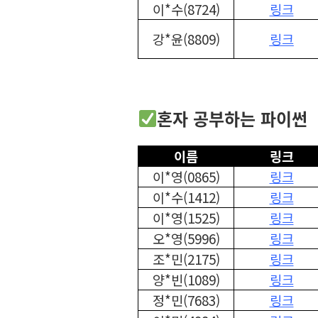
이*수(8724)
링크
강*윤(8809)
링크
혼자 공부하는 파이썬
이름
링크
이*영(0865)
링크
이*수(1412)
링크
이*영(1525)
링크
오*영(5996)
링크
조*민(2175)
링크
양*빈(1089)
링크
정*민(7683)
링크