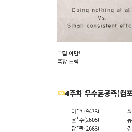
그럼 이만!
족장 드림
4주차 우수혼공족(컴포
이*희(9438)
최
윤*수(2605)
유
장*란(2688)
김