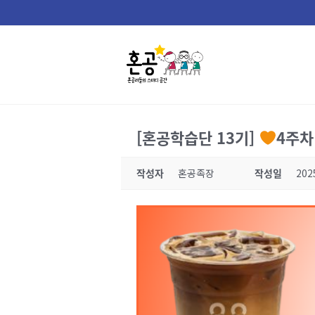
Skip
to
content
[혼공학습단 13기]
4주차
작성자
혼공족장
작성일
202