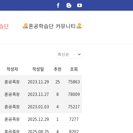
Facebook
Blogger
YouTube
혼공학습단 커뮤니티
습단
작성자
작성일
추천
조회
혼공족장
2023.11.29
25
75863
혼공족장
2023.11.27
8
78009
혼공족장
2023.01.03
4
75217
혼공족장
2025.12.29
1
7277
혼공족장
2025.08.25
4
8202