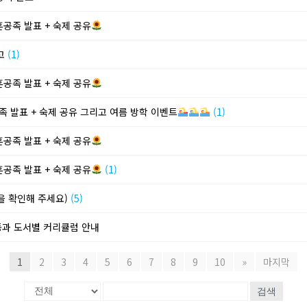
혼공족 발표 + 숙제 공유
회고
(1)
혼공족 발표 + 숙제 공유
공족 발표 + 숙제 공유 그리고 여름 방학 이벤트
(1)
혼공족 발표 + 숙제 공유
혼공족 발표 + 숙제 공유
(1)
단을 확인해 주세요)
(5)
동과 도서별 커리큘럼 안내
1
2
3
4
5
6
7
8
9
10
»
마지막
검색