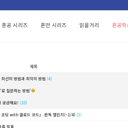
혼공 시리즈
혼만 시리즈
읽을거리
혼공학
제목
? 최선의 방법과 최악의 방법
(4)
T로 질문하는 방법'
이 궁금해요!
(10)
코딩 with 클로드 코드』 완독 챌린지(~1/4)
(1)
혼공족 발표