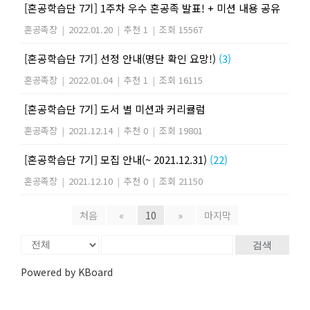
[혼공학습단 7기] 1주차 우수 혼공족 발표! + 미션 내용 공유
혼공족장
|
2022.01.20
|
추천 1
|
조회 15567
[혼공학습단 7기] 선정 안내(명단 확인 요망!)
(3)
혼공족장
|
2022.01.04
|
추천 1
|
조회 16115
[혼공학습단 7기] 도서 별 미션과 커리큘럼
혼공족장
|
2021.12.14
|
추천 0
|
조회 19801
[혼공학습단 7기] 모집 안내(~ 2021.12.31)
(22)
혼공족장
|
2021.12.10
|
추천 0
|
조회 21150
처음
«
10
»
마지막
검색
Powered by KBoard