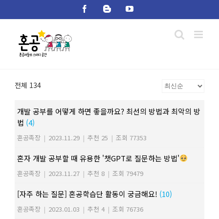
Skip
Facebook
Blogger
YouTube
to
content
전체 134
개발 공부를 어떻게 하면 좋을까요? 최선의 방법과 최악의 방
법
(4)
혼공족장
|
2023.11.29
|
추천 25
|
조회 77353
혼자 개발 공부할 때 유용한 '챗GPT로 질문하는 방법'
혼공족장
|
2023.11.27
|
추천 8
|
조회 79479
[자주 하는 질문] 혼공학습단 활동이 궁금해요!
(10)
혼공족장
|
2023.01.03
|
추천 4
|
조회 76736