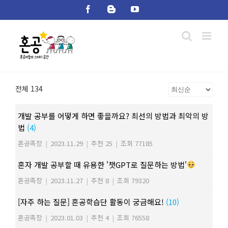
Skip
Facebook
Blogger
YouTube
to
content
전체 134
개발 공부를 어떻게 하면 좋을까요? 최선의 방법과 최악의 방
법
(4)
혼공족장
|
2023.11.29
|
추천 25
|
조회 77185
혼자 개발 공부할 때 유용한 '챗GPT로 질문하는 방법'
혼공족장
|
2023.11.27
|
추천 8
|
조회 79320
[자주 하는 질문] 혼공학습단 활동이 궁금해요!
(10)
혼공족장
|
2023.01.03
|
추천 4
|
조회 76558