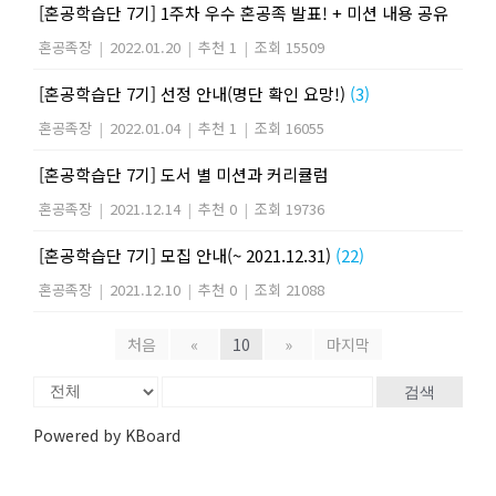
[혼공학습단 7기] 1주차 우수 혼공족 발표! + 미션 내용 공유
혼공족장
|
2022.01.20
|
추천 1
|
조회 15509
[혼공학습단 7기] 선정 안내(명단 확인 요망!)
(3)
혼공족장
|
2022.01.04
|
추천 1
|
조회 16055
[혼공학습단 7기] 도서 별 미션과 커리큘럼
혼공족장
|
2021.12.14
|
추천 0
|
조회 19736
[혼공학습단 7기] 모집 안내(~ 2021.12.31)
(22)
혼공족장
|
2021.12.10
|
추천 0
|
조회 21088
처음
«
10
»
마지막
검색
Powered by KBoard