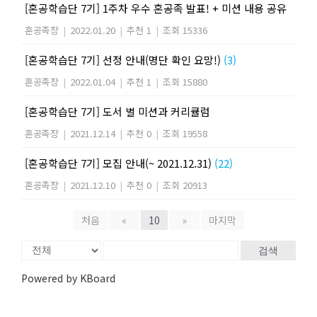
[혼공학습단 7기] 1주차 우수 혼공족 발표! + 미션 내용 공유
혼공족장
|
2022.01.20
|
추천 1
|
조회 15336
[혼공학습단 7기] 선정 안내(명단 확인 요망!)
(3)
혼공족장
|
2022.01.04
|
추천 1
|
조회 15880
[혼공학습단 7기] 도서 별 미션과 커리큘럼
혼공족장
|
2021.12.14
|
추천 0
|
조회 19558
[혼공학습단 7기] 모집 안내(~ 2021.12.31)
(22)
혼공족장
|
2021.12.10
|
추천 0
|
조회 20913
처음
«
10
»
마지막
검색
Powered by KBoard