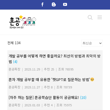
Skip
Facebook
Blogger
YouTube
to
content
전체 134
개발 공부를 어떻게 하면 좋을까요? 최선의 방법과 최악의 방
법
(4)
혼공족장
|
2023.11.29
|
추천 25
|
조회 76595
혼자 개발 공부할 때 유용한 '챗GPT로 질문하는 방법'
혼공족장
|
2023.11.27
|
추천 8
|
조회 78739
[자주 하는 질문] 혼공학습단 활동이 궁금해요!
(10)
혼공족장
|
2023.01.03
|
추천 4
|
조회 75975