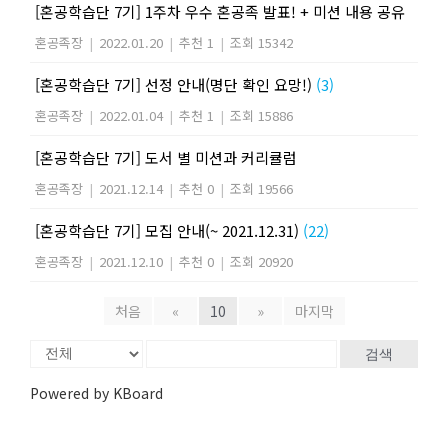
[혼공학습단 7기] 1주차 우수 혼공족 발표! + 미션 내용 공유
혼공족장
|
2022.01.20
|
추천 1
|
조회 15342
[혼공학습단 7기] 선정 안내(명단 확인 요망!)
(3)
혼공족장
|
2022.01.04
|
추천 1
|
조회 15886
[혼공학습단 7기] 도서 별 미션과 커리큘럼
혼공족장
|
2021.12.14
|
추천 0
|
조회 19566
[혼공학습단 7기] 모집 안내(~ 2021.12.31)
(22)
혼공족장
|
2021.12.10
|
추천 0
|
조회 20920
처음
«
10
»
마지막
검색
Powered by KBoard