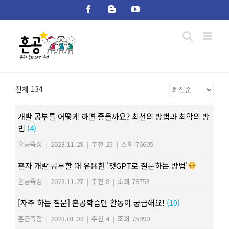
Skip
Facebook
Blogger
YouTube
to
content
전체 134
개발 공부를 어떻게 하면 좋을까요? 최선의 방법과 최악의 방
법
(4)
혼공족장
|
2023.11.29
|
추천 25
|
조회 76605
혼자 개발 공부할 때 유용한 '챗GPT로 질문하는 방법'
혼공족장
|
2023.11.27
|
추천 8
|
조회 78753
[자주 하는 질문] 혼공학습단 활동이 궁금해요!
(10)
혼공족장
|
2023.01.03
|
추천 4
|
조회 75990