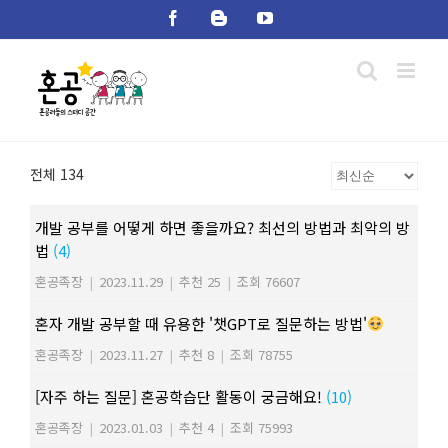
Skip
Facebook
Blogger
YouTube
to
content
전체 134
개발 공부를 어떻게 하면 좋을까요? 최선의 방법과 최악의 방
법
(4)
혼공족장
|
2023.11.29
|
추천 25
|
조회 76607
혼자 개발 공부할 때 유용한 '챗GPT로 질문하는 방법'
혼공족장
|
2023.11.27
|
추천 8
|
조회 78755
[자주 하는 질문] 혼공학습단 활동이 궁금해요!
(10)
혼공족장
|
2023.01.03
|
추천 4
|
조회 75993