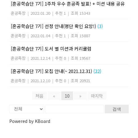
[혼공학습단 7기] 1주차 우수 혼공족 발표! + 미션 내용 공유
혼공족장
|
2022.01.20
|
추천 1
|
조회 15343
[혼공학습단 7기] 선정 안내(명단 확인 요망!)
(3)
혼공족장
|
2022.01.04
|
추천 1
|
조회 15887
[혼공학습단 7기] 도서 별 미션과 커리큘럼
혼공족장
|
2021.12.14
|
추천 0
|
조회 19567
[혼공학습단 7기] 모집 안내(~ 2021.12.31)
(22)
혼공족장
|
2021.12.10
|
추천 0
|
조회 20921
처음
«
10
»
마지막
검색
Powered by KBoard