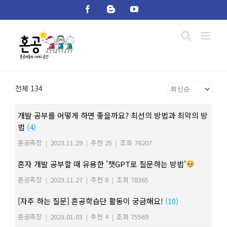
Skip
Facebook
Blogger
YouTube
to
content
전체 134
개발 공부를 어떻게 하면 좋을까요? 최선의 방법과 최악의 방
법
(4)
혼공족장
|
2023.11.29
|
추천 25
|
조회 76207
혼자 개발 공부할 때 유용한 '챗GPT로 질문하는 방법'
혼공족장
|
2023.11.27
|
추천 8
|
조회 78365
[자주 하는 질문] 혼공학습단 활동이 궁금해요!
(10)
혼공족장
|
2023.01.03
|
추천 4
|
조회 75569