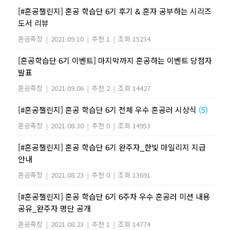
[#혼공챌린지] 혼공 학습단 6기 후기 & 혼자 공부하는 시리즈
도서 리뷰
혼공족장
|
2021.09.10
|
추천 1
|
조회 15234
[혼공학습단 6기 이벤트] 마지막까지 혼공하는 이벤트 당첨자
발표
혼공족장
|
2021.09.06
|
추천 2
|
조회 14427
[#혼공챌린지] 혼공 학습단 6기 전체 우수 혼공러 시상식
(5)
혼공족장
|
2021.08.30
|
추천 0
|
조회 14953
[#혼공챌린지] 혼공 학습단 6기 완주자_한빛 마일리지 지급
안내
혼공족장
|
2021.08.23
|
추천 0
|
조회 13691
[#혼공챌린지] 혼공 학습단 6기 6주차 우수 혼공러 미션 내용
공유_완주자 명단 공개
혼공족장
|
2021.08.23
|
추천 1
|
조회 14774