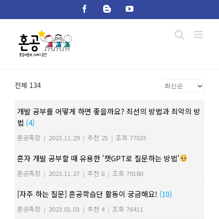
Skip
Facebook
Blogger
YouTube
to
content
전체 134
개발 공부를 어떻게 하면 좋을까요? 최선의 방법과 최악의 방
법
(4)
혼공족장
|
2023.11.29
|
추천 25
|
조회 77035
혼자 개발 공부할 때 유용한 '챗GPT로 질문하는 방법'
혼공족장
|
2023.11.27
|
추천 8
|
조회 79180
[자주 하는 질문] 혼공학습단 활동이 궁금해요!
(10)
혼공족장
|
2023.01.03
|
추천 4
|
조회 76411