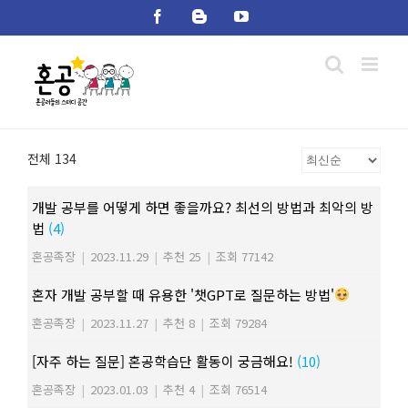
Skip
Facebook
Blogger
YouTube
to
content
전체 134
개발 공부를 어떻게 하면 좋을까요? 최선의 방법과 최악의 방
법
(4)
혼공족장
|
2023.11.29
|
추천 25
|
조회 77142
혼자 개발 공부할 때 유용한 '챗GPT로 질문하는 방법'
혼공족장
|
2023.11.27
|
추천 8
|
조회 79284
[자주 하는 질문] 혼공학습단 활동이 궁금해요!
(10)
혼공족장
|
2023.01.03
|
추천 4
|
조회 76514