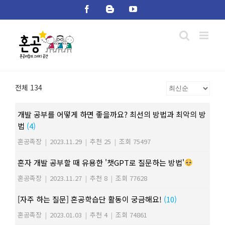
Skip
Facebook
Blogger
YouTube
to
content
전체 134
개발 공부를 어떻게 하면 좋을까요? 최선의 방법과 최악의 방
법
(4)
혼공족장
|
2023.11.29
|
추천 25
|
조회 75497
혼자 개발 공부할 때 유용한 '챗GPT로 질문하는 방법'
혼공족장
|
2023.11.27
|
추천 8
|
조회 77628
[자주 하는 질문] 혼공학습단 활동이 궁금해요!
(10)
혼공족장
|
2023.01.03
|
추천 4
|
조회 74861