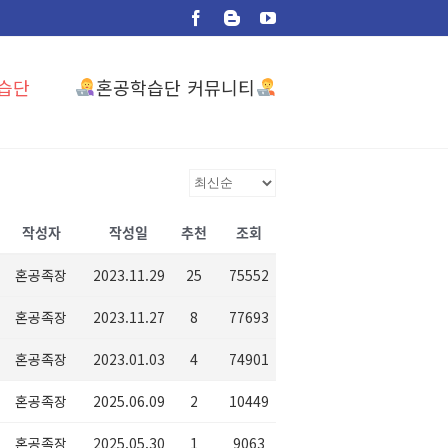
Facebook
Blogger
YouTube
혼공학습단 커뮤니티
습단
작성자
작성일
추천
조회
혼공족장
2023.11.29
25
75552
혼공족장
2023.11.27
8
77693
혼공족장
2023.01.03
4
74901
혼공족장
2025.06.09
2
10449
혼공족장
2025.05.30
1
9063