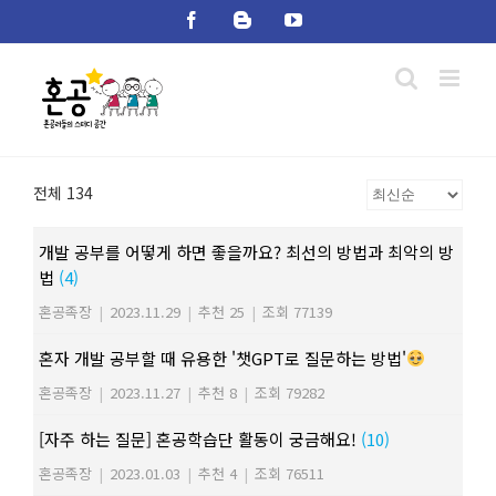
Skip
Facebook
Blogger
YouTube
to
content
전체 134
개발 공부를 어떻게 하면 좋을까요? 최선의 방법과 최악의 방
법
(4)
혼공족장
|
2023.11.29
|
추천 25
|
조회 77139
혼자 개발 공부할 때 유용한 '챗GPT로 질문하는 방법'
혼공족장
|
2023.11.27
|
추천 8
|
조회 79282
[자주 하는 질문] 혼공학습단 활동이 궁금해요!
(10)
혼공족장
|
2023.01.03
|
추천 4
|
조회 76511