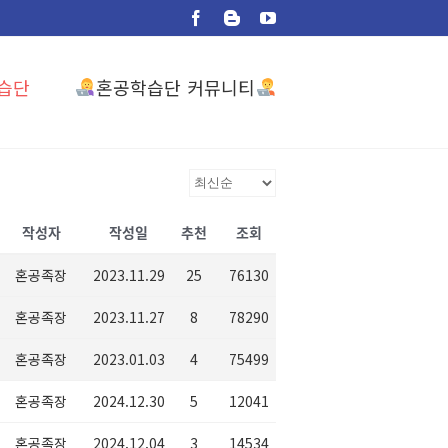
Facebook
Blogger
YouTube
혼공학습단 커뮤니티
습단
작성자
작성일
추천
조회
혼공족장
2023.11.29
25
76130
혼공족장
2023.11.27
8
78290
혼공족장
2023.01.03
4
75499
혼공족장
2024.12.30
5
12041
혼공족장
2024.12.04
3
14534