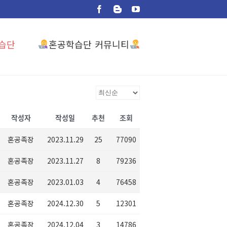
Facebook
Blogger
YouTube
혼공학습단 커뮤니티
습단
작성자
작성일
추천
조회
혼공족장
2023.11.29
25
77090
혼공족장
2023.11.27
8
79236
혼공족장
2023.01.03
4
76458
혼공족장
2024.12.30
5
12301
혼공족장
2024.12.04
3
14786