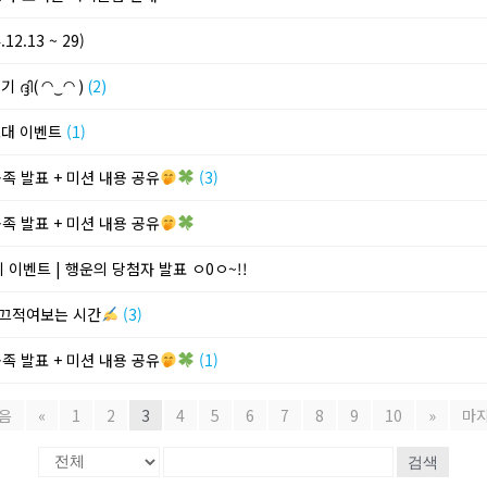
2.13 ~ 29)
്ദി( ◠‿◠ )
(2)
 초대 이벤트
(1)
공족 발표 + 미션 내용 공유
(3)
공족 발표 + 미션 내용 공유
키 이벤트 | 행운의 당첨자 발표 ㅇ0ㅇ~!!
를 끄적여보는 시간
(3)
공족 발표 + 미션 내용 공유
(1)
음
«
1
2
3
4
5
6
7
8
9
10
»
마
검색